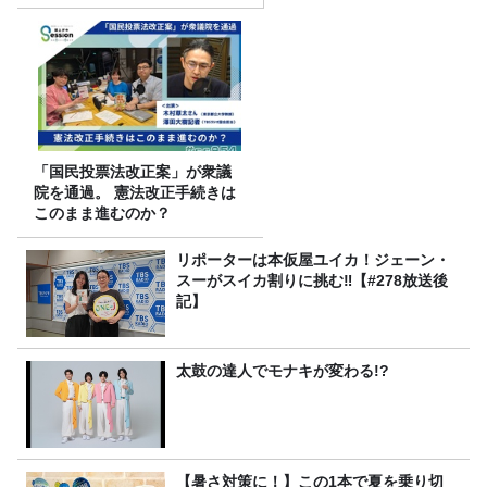
「国民投票法改正案」が衆議
院を通過。 憲法改正手続きは
このまま進むのか？
リポーターは本仮屋ユイカ！ジェーン・
スーがスイカ割りに挑む‼【#278放送後
記】
太鼓の達人でモナキが変わる!?
【暑さ対策に！】この1本で夏を乗り切