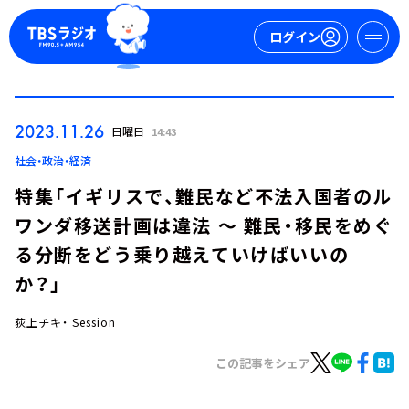
ログイン
マイページ
2023.11.26
日曜日
14:43
新規会員登録
ログイン
社会・政治・経済
特集「イギリスで、難民など不法入国者のル
ワンダ移送計画は違法 ～ 難民・移民をめぐ
る分断をどう乗り越えていけばいいの
か？」
荻上チキ・ Session
今日の番組表
週間番組表
この記事をシェア
トピックス
TBS Podcast