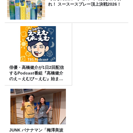
れ！ スースースプレー頂上決戦2026！
俳優・高橋健介が1日2回配信
するPodcast番組『高橋健介
のえ～えむぴ～えむ』始まり
ます
JUNK バナナマン「梅澤美波