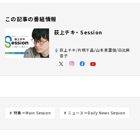
この記事の番組情報
荻上チキ・ Session
荻上チキ/片桐千晶/山本恵里伽/日比麻
音子
# 特集＝Main Session
# ニュース＝Daily News Session