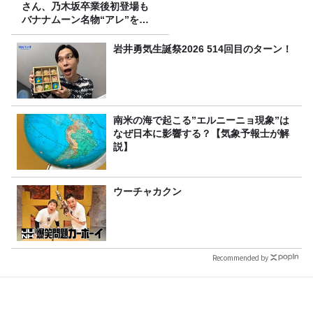
さん、乃木坂卒業後初登場も
バナナムーン名物“アレ”を喰
らう」
岩井勇気生誕祭2026 514回目のターン！
南米の海で起こる”エルニーニョ現象”は
なぜ日本に影響する？【気象予報士が解
説】
ウーチャカクン
Recommended by