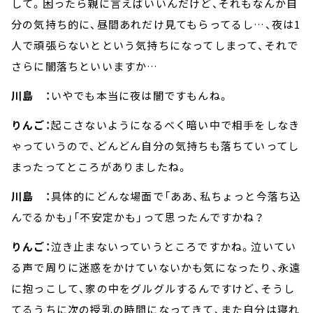
して。困ったら親に言えばいいんだけど、それもなんか自
分の気持ち的に、昼間あれだけ見てもらってるし…、夜は1
人で頑張らないとという気持ちになってしまって、それで
さらに闇落ちといいますか…
川島 ：
いやでも本当に夜は闇ですもんね。
りんご：
起こさないようになるべく暗い中で相手をしなき
ゃっていうので、どんどん自分の気持ちも落ちていってし
まったってところがありましたね。
川島 ：
具体的にどんな場面で「ああ、私ちょっと今落ち込
んでるかも」「不安定かも」って思ったんですかね？
りんご：
泣き止まないっていうところですかね。泣いてい
る声で周りに迷惑をかけていないかも気になったり、永遠
に抱っこして、家の中をグルグルするんですけど、そうし
てるうちに次の授乳の時間になってきて、また自分は寝れ