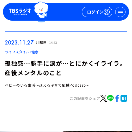
ログイン
マイページ
2023.11.27
月曜日
14:43
新規会員登録
ログイン
ライフスタイル・健康
孤独感…勝手に涙が…とにかくイライラ。
産後メンタルのこと
ベビーのいる生活～迷える子育て応援Podcast～
この記事をシェア
今日の番組表
週間番組表
トピックス
TBS Podcast