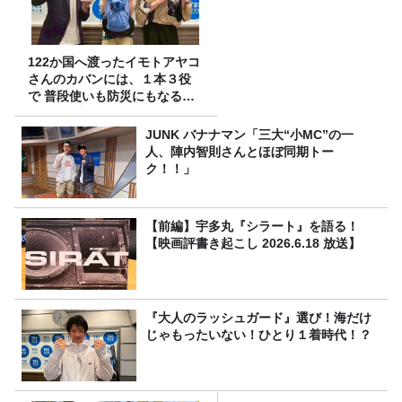
122か国へ渡ったイモトアヤコ
さんのカバンには、１本３役
で 普段使いも防災にもなる最
強の棒が入っていた！
JUNK バナナマン「三大“小MC”の一
人、陣内智則さんとほぼ同期トー
ク！！」
【前編】宇多丸『シラート』を語る！
【映画評書き起こし 2026.6.18 放送】
『大人のラッシュガード』選び！海だけ
じゃもったいない！ひとり１着時代！？