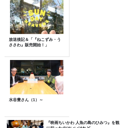
放送後記＆「『ねこずみ・う
ささわ』販売開始！」
水谷豊さん（1）～
『映画ちいかわ 人魚の島のひみつ』を観