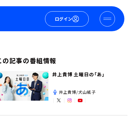
ログイン
この記事の番組情報
井上貴博 土曜日の「あ」
井上貴博/犬山紙子