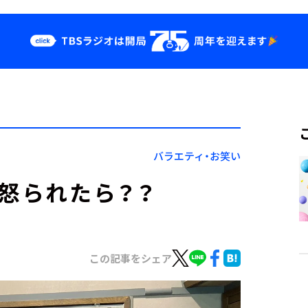
クス
イベント・グッ
ズ
st
YouTube
せ
会社情報
バラエティ・お笑い
と怒られたら？？
この記事をシェア