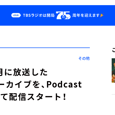
クス
イベント・グッ
ズ
st
YouTube
せ
会社情報
その他
10月に放送した
ーカイブを、Podcast
alkにて配信スタート！