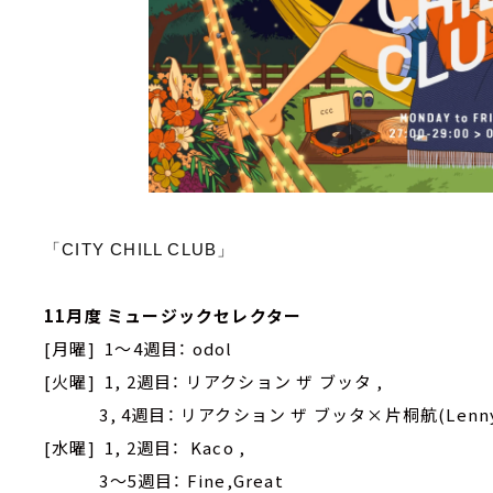
「CITY CHILL CLUB」
11月度 ミュージックセレクター
[月曜] 1～4週目： odol
[火曜] 1, 2週目： リアクション ザ ブッタ ,
3, 4週目： リアクション ザ ブッタ×片桐航(Lenny cod
[水曜] 1, 2週目： Kaco ,
3～5週目： Fine,Great