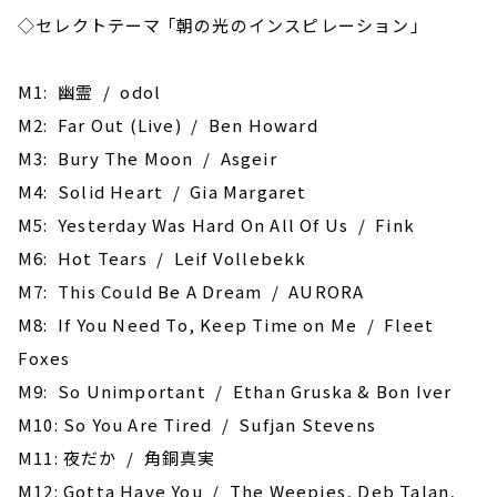
◇セレクトテーマ 「朝の光のインスピレーション」
M1: 幽霊 / odol
M2: Far Out (Live) / Ben Howard
M3: Bury The Moon / Asgeir
M4: Solid Heart / Gia Margaret
M5: Yesterday Was Hard On All Of Us / Fink
M6: Hot Tears / Leif Vollebekk
M7: This Could Be A Dream / AURORA
M8: If You Need To, Keep Time on Me / Fleet
Foxes
M9: So Unimportant / Ethan Gruska & Bon Iver
M10: So You Are Tired / Sufjan Stevens
M11: 夜だか / 角銅真実
M12: Gotta Have You / The Weepies, Deb Talan,