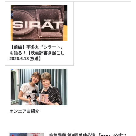
【前編】宇多丸『シラート』
を語る！【映画評書き起こし
2026.6.18 放送】
オンエア曲紹介
空気階段 第9回単独公演 『●●●』 公式ツ