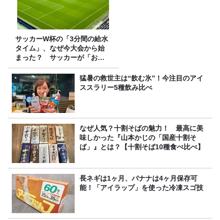
サッカーW杯の「3分間の給水
タイム」、なぜ今大会から始
まった？ サッカーが「お
金」に変わる仕組み
猛暑の救世主は“飲む氷”！今注目のアイ
ススラリー5種飲み比べ
なぜ人気？十割そばの魅力！ 最高に美
味しかった『山本かじの「国産十割そ
ば」』とは？【十割そば10種食べ比べ】
長ネギは1ヶ月、バナナは4ヶ月保存可
能！「アイラップ」を使った冷凍スゴ技