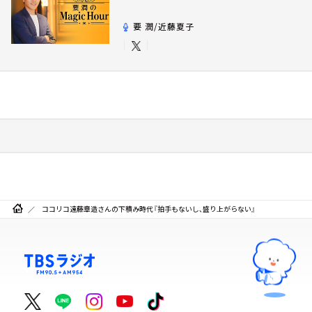
要 潤/近藤夏子
ココリコ遠藤章造さんの下積み時代『拍手もないし、盛り上がらない』