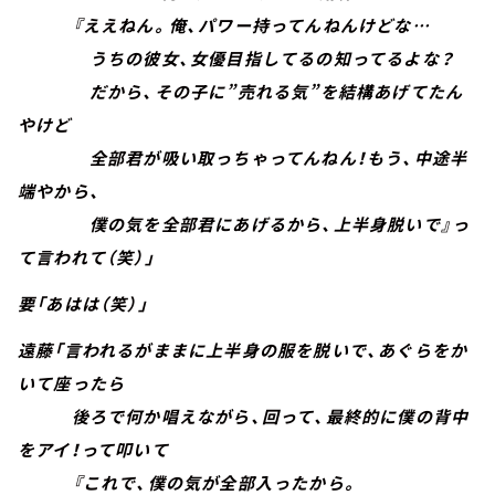
『ええねん。俺、パワー持ってんねんけどな…
うちの彼女、女優目指してるの知ってるよな？
だから、その子に”売れる気”を結構あげてたん
やけど
全部君が吸い取っちゃってんねん！もう、中途半
端やから、
僕の気を全部君にあげるから、上半身脱いで』っ
て言われて（笑）」
要「あはは（笑）」
遠藤「言われるがままに上半身の服を脱いで、あぐらをか
いて座ったら
後ろで何か唱えながら、回って、最終的に僕の背中
をアイ！って叩いて
『これで、僕の気が全部入ったから。