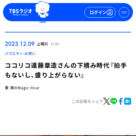
ログイン
マイページ
2023.12.09
土曜日
17:30
新規会員登録
ログイン
バラエティ・お笑い
ココリコ遠藤章造さんの下積み時代『拍手
もないし、盛り上がらない』
要 潤のMagic Hour
この記事をシェア
今日の番組表
週間番組表
トピックス
TBS Podcast