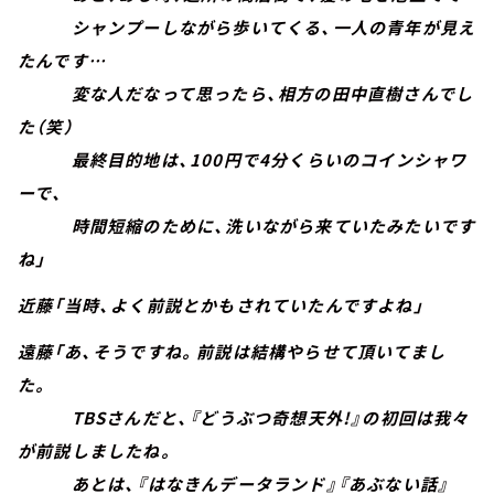
シャンプーしながら歩いてくる、一人の青年が見え
たんです…
変な人だなって思ったら、相方の田中直樹さんでし
た（笑）
最終目的地は、100円で4分くらいのコインシャワ
ーで、
時間短縮のために、洗いながら来ていたみたいです
ね」
近藤「当時、よく前説とかもされていたんですよね」
遠藤「あ、そうですね。前説は結構やらせて頂いてまし
た。
TBSさんだと、『どうぶつ奇想天外!』の初回は我々
が前説しましたね。
あとは、『はなきんデータランド』『あぶない話』