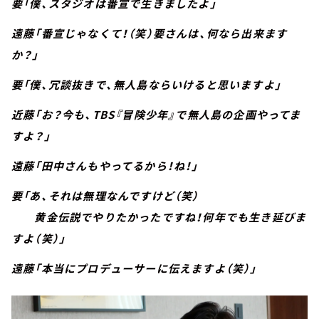
要「僕、スタジオは番宣で生きましたよ」
遠藤「番宣じゃなくて！（笑）要さんは、何なら出来ます
か？」
要「僕、冗談抜きで、無人島ならいけると思いますよ」
近藤「お？今も、TBS『冒険少年』で無人島の企画やってま
すよ？」
遠藤「田中さんもやってるから！ね！」
要「あ、それは無理なんですけど（笑）
黄金伝説でやりたかったですね！何年でも生き延びま
すよ（笑）」
遠藤「本当にプロデューサーに伝えますよ（笑）」