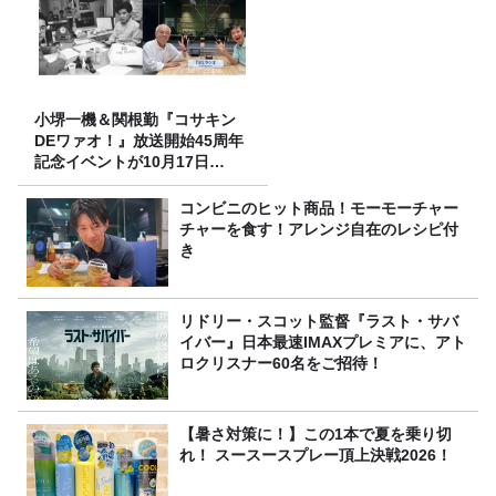
小堺一機＆関根勤『コサキン
DEワァオ！』放送開始45周年
記念イベントが10月17日
（土）に開催決定！本日より
FC先行受付スタート！
コンビニのヒット商品！モーモーチャー
チャーを食す！アレンジ自在のレシピ付
き
リドリー・スコット監督『ラスト・サバ
イバー』日本最速IMAXプレミアに、アト
ロクリスナー60名をご招待！
【暑さ対策に！】この1本で夏を乗り切
れ！ スースースプレー頂上決戦2026！