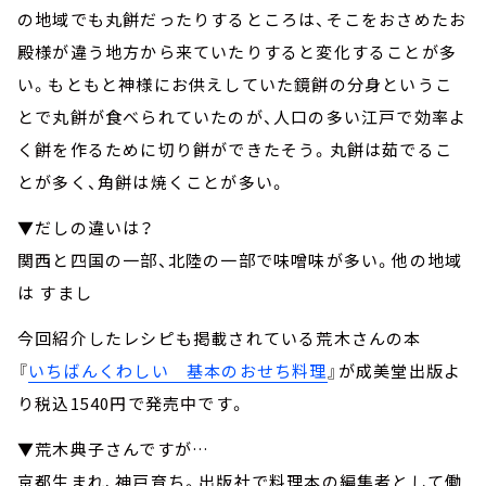
の地域でも丸餅だったりするところは、そこをおさめたお
殿様が違う地方から来ていたりすると変化することが多
い。もともと神様にお供えしていた鏡餅の分身というこ
とで丸餅が食べられていたのが、人口の多い江戸で効率よ
く餅を作るために切り餅ができたそう。丸餅は茹でるこ
とが多く、角餅は焼くことが多い。
▼だしの違いは？
関西と四国の一部、北陸の一部で味噌味が多い。他の地域
は すまし
今回紹介したレシピも掲載されている荒木さんの本
『
いちばんくわしい 基本のおせち料理
』が成美堂出版よ
り税込1540円で発売中です。
▼荒木典子さんですが…
京都生まれ、神戸育ち。出版社で料理本の編集者として働