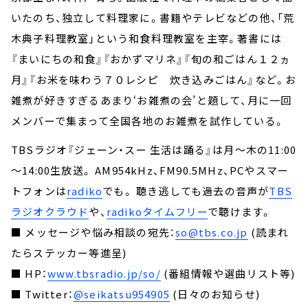
いたのち、独立して料理家に。書籍やテレビなどの他、「荒
木典子料理教室」という和食料理教室を主宰。著書には
『まいにちの和食』『おかずマリネ』『旬の和ごはん１２ヵ
月』『お米を味わう７０レシピ 炊き込みごはん』など。お
雑煮が好きすぎるあまり‘お雑煮の会’と題して、月に一回
メンバーで集まって全国各地のお雑煮を試作している。
TBSラジオ『ジェーン・スー 生活は踊る』は月～木の11:00
～14:00生放送。 AM954kHz、FM90.5MHz、PCやスマー
トフォンは
radiko
でも。 聴き逃しても過去の音声が
TBS
ラジオクラウド
や、
radikoタイムフリー
で聴けます。
■ メッセージや悩み相談の宛先：
so@tbs.co.jp
(読まれ
たらステッカー等進呈)
■ HP：
www.tbsradio.jp/so/
(番組情報や選曲リスト等)
■ Twitter：
@seikatsu954905
(日々のお知らせ)