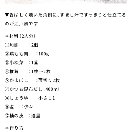
▼香ばしく焼いた角餅に、すまし汁ですっきりと仕立てる
のが江戸風です
＊材料（2人分）
①角餅 ：2個
②鶏もも肉 ：100g
③小松菜 ：1茎
④椎茸 ：1枚～2枚
⑤かまぼこ ：薄切り2枚
⑦かつお昆布だし：400ml
⑧しょうゆ ：小さじ1
⑨塩 ：少々
⑩柚の皮 ：適量
＊作り方