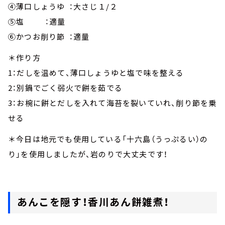
④薄口しょうゆ ：大さじ１/２
⑤塩 ：適量
⑥かつお削り節 ：適量
＊作り方
1：だしを温めて、薄口しょうゆと塩で味を整える
2：別鍋でごく弱火で餅を茹でる
3：お椀に餅とだしを入れて海苔を裂いていれ、削り節を乗
せる
＊今日は地元でも使用している「十六島（うっぷるい）の
り」を使用しましたが、岩のりで大丈夫です！
あんこを隠す！香川あん餅雑煮！