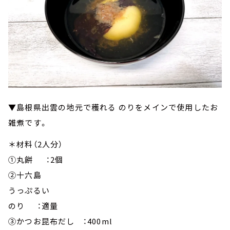
▼島根県出雲の地元で穫れる のりをメインで使用したお
雑煮です。
＊材料（2人分）
①丸餅 ：2個
②十六島
うっぷるい
のり ：適量
③かつお昆布だし ：400ml