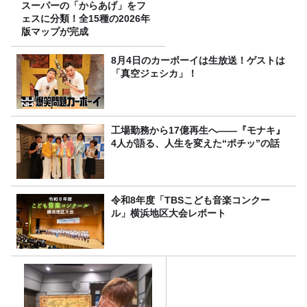
スーパーの「からあげ」をフ
ェスに分類！全15種の2026年
版マップが完成
8月4日のカーボーイは生放送！ゲストは
「真空ジェシカ」！
工場勤務から17億再生へ——『モナキ』
4人が語る、人生を変えた“ポチッ”の話
令和8年度「TBSこども音楽コンクー
ル」横浜地区大会レポート