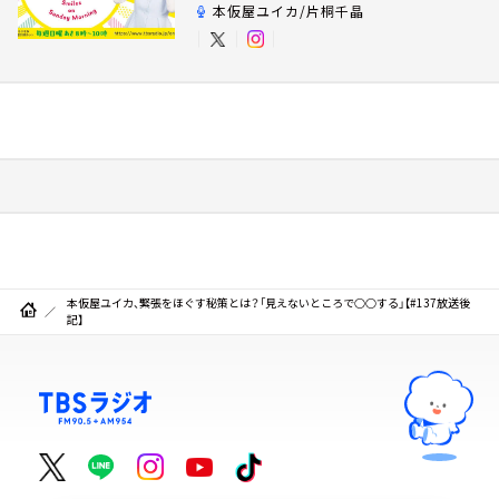
本仮屋ユイカ/片桐千晶
本仮屋ユイカ、緊張をほぐす秘策とは？「見えないところで○○する」【#137放送後
記】