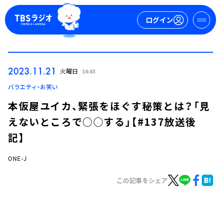
ログイン
マイページ
2023.11.21
火曜日
14:43
新規会員登録
ログイン
バラエティ・お笑い
本仮屋ユイカ、緊張をほぐす秘策とは？「見
えないところで○○する」【#137放送後
記】
ONE-J
今日の番組表
この記事をシェア
週間番組表
トピックス
TBS Podcast