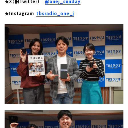
★X（旧Twitter）
@onej_sunday
★Instagram
tbsradio_one_j