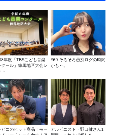
和8年度「TBSこども音楽
#69 そろそろ愚痴ログの時間
ンクール」練馬地区大会レ
かも～。
ート
ンビニのヒット商品！モー
アルピニスト・野口健さん1
ーチャーチャーを食す！ア
周目。これまで愛した