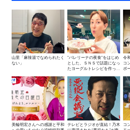
山里「麻辣湯でなめられたく
”バレリーナの夜食”をはじめ
令
ない」
とした、ＳＮＳで話題になっ
コ
たヨーグルトレシピを作って
ポ
みた！
美輪明宏さんへの感謝と平和
テレビとラジオが直結！乃木
コ
への思いをつなぐ追悼特別番
に粛清された“悪役たち”が集
モ