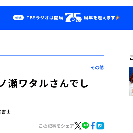
クス
イベント・グッ
ズ
st
YouTube
せ
会社情報
その他
ノ瀬ワタルさんでし
法書士
この記事をシェア