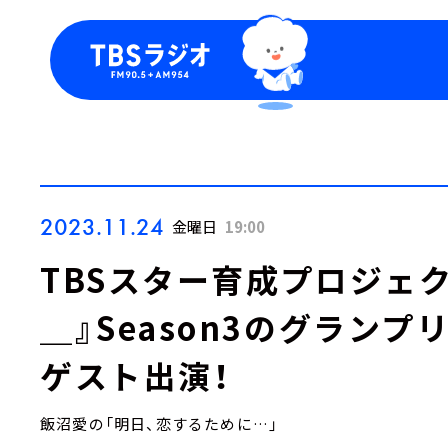
今日の番組表
トピッ
週間番組表
TBS
Podca
お知ら
2023.11.24
金曜日
19:00
TBSスター育成プロジェ
＿』Season3のグランプ
ゲスト出演！
飯沼愛の「明日、恋するために…」