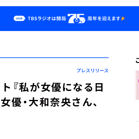
クス
イベント・グッ
ズ
st
YouTube
せ
会社情報
プレスリリース
クト『私が女優になる日
リ女優・大和奈央さん、