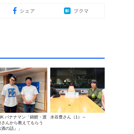
シェア
ブクマ
マン「錦鯉・渡
水谷豊さん（1）～
隆さんから教えてもらう
お酒の話』」