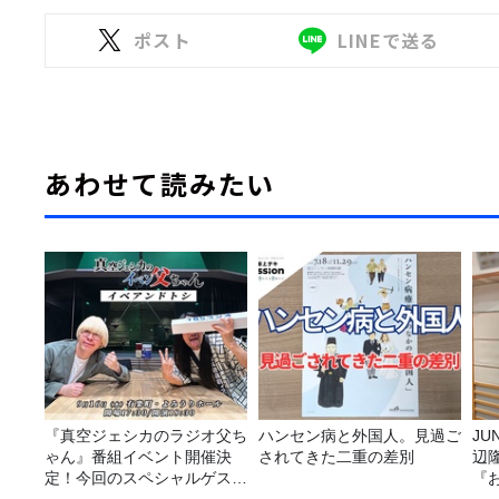
ポスト
LINEで送る
あわせて読みたい
『真空ジェシカのラジオ父ち
ハンセン病と外国人。見過ご
JUNK バナナ
ゃん』番組イベント開催決
されてきた二重の差別
辺
定！今回のスペシャルゲスト
『