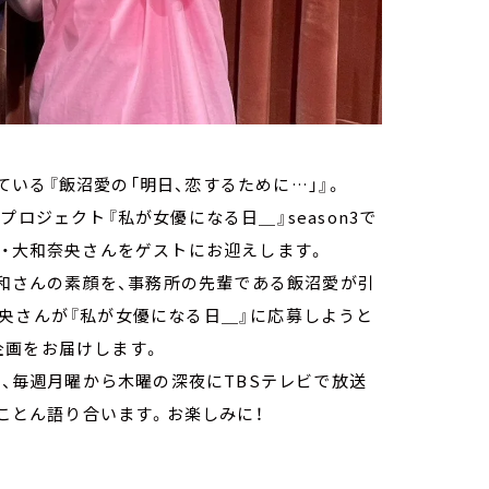
している『飯沼愛の「明日、恋するために…」』。
育成プロジェクト『私が女優になる日＿』season3で
優・大和奈央さんをゲストにお迎えします。
大和さんの素顔を、事務所の先輩である飯沼愛が引
央さんが『私が女優になる日＿』に応募しようと
企画をお届けします。
る、毎週月曜から木曜の深夜にTBSテレビで放送
とことん語り合います。お楽しみに！