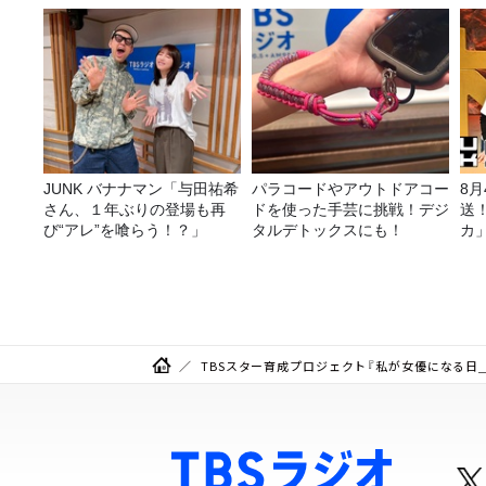
は、タカアンドトシ！
JUNK バナナマン「与田祐希
パラコードやアウトドアコー
8
さん、１年ぶりの登場も再
ドを使った手芸に挑戦！デジ
送
び“アレ”を喰らう！？」
タルデトックスにも！
カ
TBSスター育成プロジェクト『私が女優になる日＿