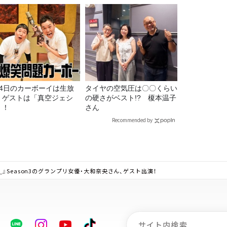
月4日のカーボーイは生放
タイヤの空気圧は〇〇くらい
！ゲストは「真空ジェシ
の硬さがベスト!? 榎本温子
」！
さん
Recommended by
』Season3のグランプリ女優・大和奈央さん、ゲスト出演！