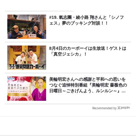
#19. 氣志團・綾小路 翔さんと「シノフ
ェス」夢のブッキング対談！！
8月4日のカーボーイは生放送！ゲストは
「真空ジェシカ」！
美輪明宏さんへの感謝と平和への思いを
つなぐ追悼特別番組『美輪明宏 薔薇色の
日曜日～ごきげんよう、ルンルン～』
8/9（日）16時放送
Recommended by