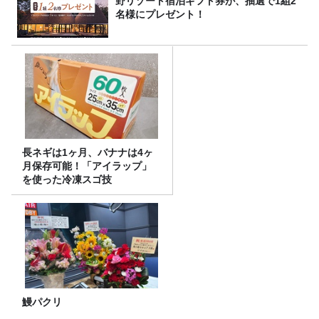
野リゾート宿泊ギフト券が、抽選で1組2
名様にプレゼント！
長ネギは1ヶ月、バナナは4ヶ
月保存可能！「アイラップ」
を使った冷凍スゴ技
鰻パクリ