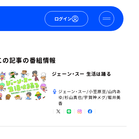
ログイン
この記事の番組情報
ジェーン・スー 生活は踊る
ジェーン・スー/小笠原亘/山内あ
ゆ/杉山真也/宇賀神メグ/堀井美
香