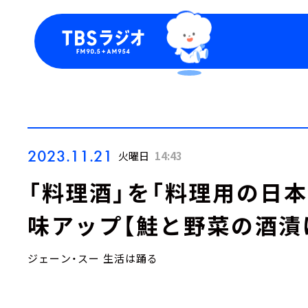
今日の番組表
トピッ
週間番組表
TBS
Podca
お知ら
2023.11.21
火曜日
14:43
「料理酒」を「料理用の日
味アップ【鮭と野菜の酒漬
ジェーン・スー 生活は踊る