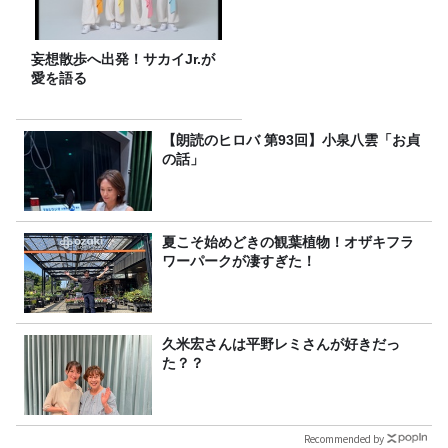
妄想散歩へ出発！サカイJr.が
愛を語る
【朗読のヒロバ 第93回】小泉八雲「お貞
の話」
夏こそ始めどきの観葉植物！オザキフラ
ワーパークが凄すぎた！
久米宏さんは平野レミさんが好きだっ
た？？
Recommended by