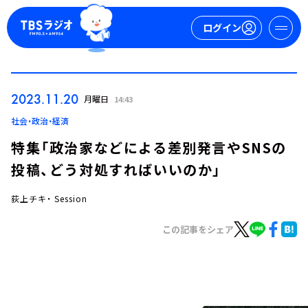
ログイン
マイページ
2023.11.20
月曜日
14:43
新規会員登録
ログイン
社会・政治・経済
特集「政治家などによる差別発言やSNSの
投稿、どう対処すればいいのか」
荻上チキ・ Session
この記事をシェア
今日の番組表
週間番組表
トピックス
TBS Podcast