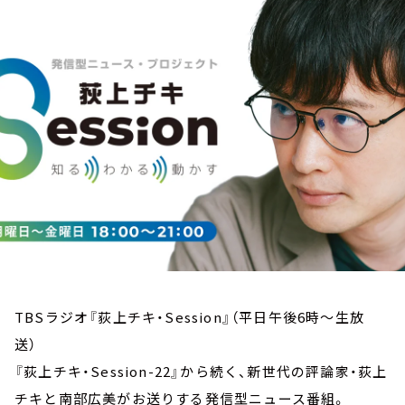
お知らせ
イベント・グッズ
YouTube
会社情報
TBSラジオ『荻上チキ・Session』（平日午後6時～生放
送）
『荻上チキ・Session-22』から続く、新世代の評論家・荻上
チキと南部広美がお送りする発信型ニュース番組。