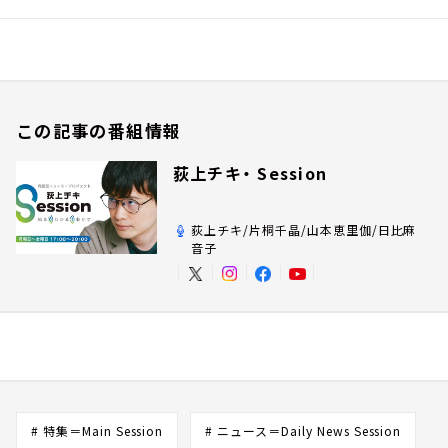
この記事の番組情報
荻上チキ・ Session
荻上チキ/片桐千晶/山本恵里伽/日比麻
音子
# 特集＝Main Session
# ニュース＝Daily News Session