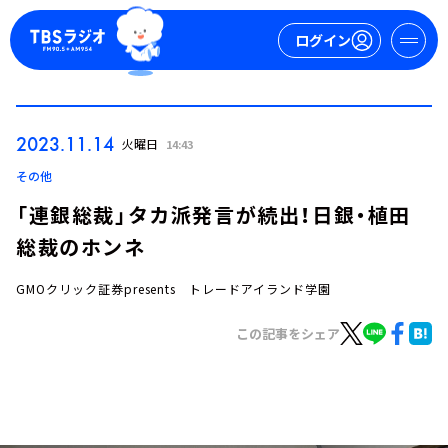
ログイン
マイページ
2023.11.14
火曜日
14:43
新規会員登録
ログイン
その他
「連銀総裁」タカ派発言が続出！日銀・植田
総裁のホンネ
GMOクリック証券presents トレードアイランド学園
この記事をシェア
今日の番組表
週間番組表
トピックス
TBS Podcast