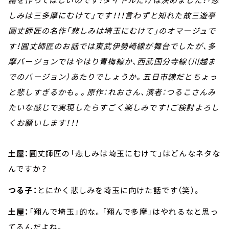
しみは三多摩にむけて」です！！！言わずと知れた故三遊亭
圓丈師匠の名作「悲しみは埼玉にむけて」のオマージュで
す！圓丈師匠のお話では東武伊勢崎線が舞台でしたが、多
摩バージョンではやはり青梅線か、西武国分寺線（川越ま
でのバージョン）あたりでしょうか。五日市線だとちょっ
と悲しすぎるかも。。原作：れおさん、演者：つるこさんみ
たいな感じで実現したらすごく楽しみです！ご検討よろし
くお願いします！！！
土屋：
圓丈師匠の「悲しみは埼玉にむけて」はどんなネタな
んですか？
つる子：
とにかく悲しみを埼玉に向けた話です（笑）。
土屋：
「翔んで埼玉」的な。「翔んで多摩」はやれるなと思っ
てるんだよね。