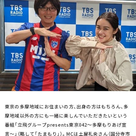
お知らせ
イベント・グッズ
YouTube
会社情報
東京の多摩地域にお住まいの方、出身の方はもちろん、多
摩地域以外の方にも一緒に楽しんでいただきたいという
番組「立飛グループpresents東京042～多摩もりあげ宣
言～」（略して「たまもり」）。MCは土屋礼央さん（国分寺市