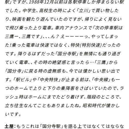
駅」ですが、1988年12月以前は各駅停車しか停まらない駅
でした。中学生、高校生の時によく「立川」で買い物した
り、映画を観たり遊んでいたのですが、帰りによく見ない
で飛び乗った上り電車。車内アナウンスで「次の停車駅は
三鷹ー、三鷹です」、、、ん？ えーーーーっ、やってしまっ
た！乗った電車は快速ではなく、特快(特別快速)だったの
です。降りるはずだった「国分寺駅」を無情にも通り過ぎ
ていく電車、、その時の絶望感と言ったら…「三鷹」から
「国分寺」に戻る時の虚無感も、今では懐かしい思い出で
す。「駅ビル」や「中央特快」が止まる前は、「中央線」も一
つのホームで上りと下りの乗降客をさばいていたので、ラ
ッシュ時はホームにまでたどり着けず、階段のところで、
立ち往生なんてこともありましたね。昭和時代が懐かし
いです。
土屋：
もうこれは「国分寺駅」を語る上ではなくてはならな