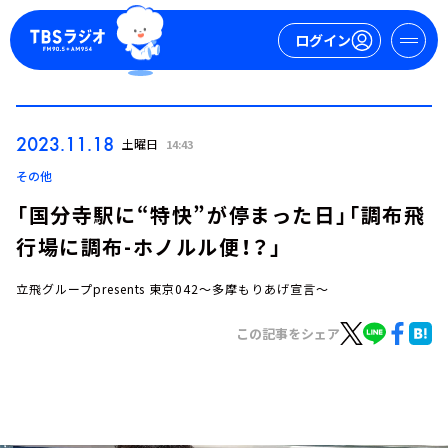
ログイン
マイページ
2023.11.18
土曜日
14:43
新規会員登録
ログイン
その他
「国分寺駅に“特快”が停まった日」「調布飛
行場に調布-ホノルル便！？」
立飛グループpresents 東京042～多摩もりあげ宣言～
この記事をシェア
今日の番組表
週間番組表
トピックス
TBS Podcast