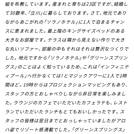
組を布教しています。産まれと育ちは23区ですが、結婚し
て30数年、「立川」に暮らしております。さて、地元であり
ながらあこがれの「ソラノホテル」に1人で泊まるチャン
スに恵まれました。最上階のキングサイズベッドのある
大きなお部屋です。テラスは隣から見えない作りで大き
な丸いソファー、部屋の中もそれはそれは贅沢なつくりで
した。地元ですから「ソラノホテル」や「グリーンスプリン
グス」のことはよく知っているため、これは「インフィニテ
ィプール」へ行かなくては！とマジックアワーに1人で1時
間ほど。19時からはプロジェクションマッピングもあり、
スタッフの方とおしゃべりしながら非日常を楽しみまし
た。ラウンジのカフェでいただいたカフェラテも、レスト
ランでいただいたランチもとてもおいしかったです。ス
タッフの皆様は翌日までとおっしゃっていましたがアロ
ハ姿でリゾート感満載でした。「グリーンスプリングス」