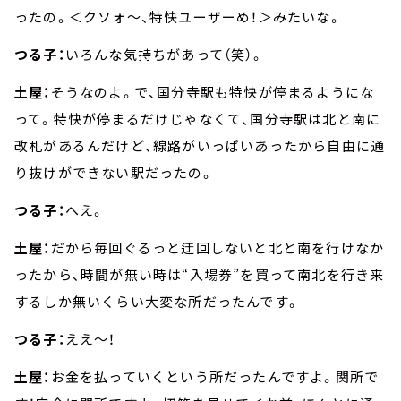
ったの。＜クソォ～、特快ユーザーめ！＞みたいな。
つる子：
いろんな気持ちがあって（笑）。
土屋：
そうなのよ。で、国分寺駅も特快が停まるようにな
って。特快が停まるだけじゃなくて、国分寺駅は北と南に
改札があるんだけど、線路がいっぱいあったから自由に通
り抜けができない駅だったの。
つる子：
へえ。
土屋：
だから毎回ぐるっと迂回しないと北と南を行けなか
ったから、時間が無い時は“入場券”を買って南北を行き来
するしか無いくらい大変な所だったんです。
つる子：
ええ～！
土屋：
お金を払っていくという所だったんですよ。関所で