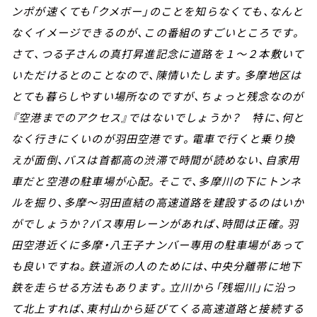
ンポが速くても「クメボー」のことを知らなくても、なんと
なくイメージできるのが、この番組のすごいところです。
さて、つる子さんの真打昇進記念に道路を１～２本敷いて
いただけるとのことなので、陳情いたします。多摩地区は
とても暮らしやすい場所なのですが、ちょっと残念なのが
『空港までのアクセス』ではないでしょうか？ 特に、何と
なく行きにくいのが羽田空港です。電車で行くと乗り換
えが面倒、バスは首都高の渋滞で時間が読めない、自家用
車だと空港の駐車場が心配。そこで、多摩川の下にトンネ
ルを掘り、多摩～羽田直結の高速道路を建設するのはいか
がでしょうか？バス専用レーンがあれば、時間は正確。羽
田空港近くに多摩・八王子ナンバー専用の駐車場があって
も良いですね。鉄道派の人のためには、中央分離帯に地下
鉄を走らせる方法もあります。立川から「残堀川」に沿っ
て北上すれば、東村山から延びてくる高速道路と接続する