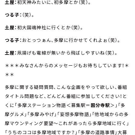
土屋：
初天神みたいに、初多摩とか（笑）。
つる子：
（笑）。
土屋：
初大国魂神社に行くとか（笑）。
つる子：
おとっつぁん、多摩に行かせてくれよぉ（笑）。
土屋：
凧揚げも電線が無いから飛ばしやすいね（笑）。
＊＊＊みなさんからのメッセージもお待ちしています！＊
＊＊
多摩に関する疑問質問、こんな企画をやって欲しい、番組
タイトル問題など、どんどん番組に参加してください！と
くに「多摩ステーション物語＜募集駅＝
国分寺駅
＞」「多
摩グルメ」「多摩みやげ」「妄想多摩物語」「他地域からの多
摩マウンティング要望～これがあったら多摩地域に行く」
「うちのココは多摩地域ですか？」「多摩の道路事情」大募