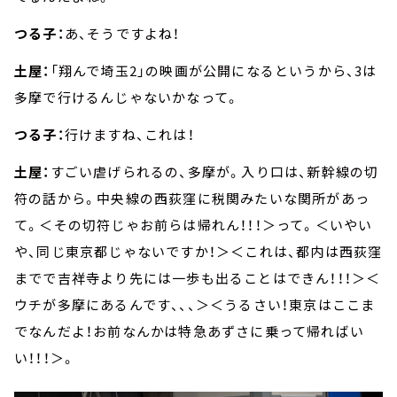
つる子：
あ、そうですよね！
土屋：
「翔んで埼玉2」の映画が公開になるというから、3は
多摩で行けるんじゃないかなって。
つる子：
行けますね、これは！
土屋：
すごい虐げられるの、多摩が。入り口は、新幹線の切
符の話から。中央線の西荻窪に税関みたいな関所があっ
て。＜その切符じゃお前らは帰れん！！！＞って。＜いやい
や、同じ東京都じゃないですか！＞＜これは、都内は西荻窪
までで吉祥寺より先には一歩も出ることはできん！！！＞＜
ウチが多摩にあるんです、、、＞＜うるさい！東京はここま
でなんだよ！お前なんかは特急あずさに乗って帰ればい
い！！！＞。