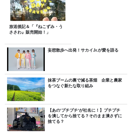
放送後記＆「『ねこずみ・う
ささわ』販売開始！」
妄想散歩へ出発！サカイJr.が愛を語る
抹茶ブームの裏で減る茶畑 企業と農家
をつなぐ新たな取り組み
【あの‘プチプチ‘が社名に！】プチプチ
を潰してから捨てる？そのまま潰さずに
捨てる？