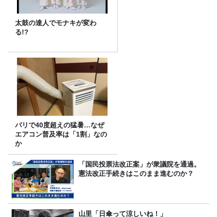
太鼓の達人でモナキが変わ
る!?
パリで40度超えの猛暑…なぜ
エアコン普及率は「1割」なの
か
「国民投票法改正案」が衆議院を通過。
憲法改正手続きはこのまま進むのか？
山里「日傘って涼しいね！」