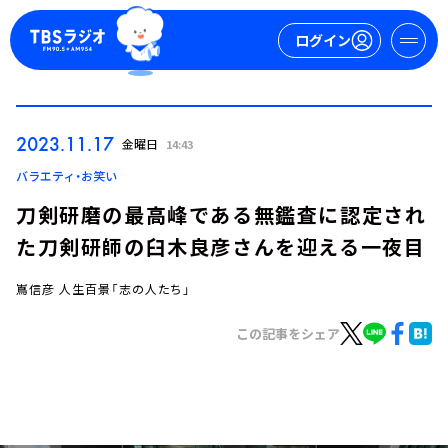
ログイン
マイページ
2023.11.17
金曜日
14:43
新規会員登録
ログイン
バラエティ・お笑い
刀剣研磨の最高峰である無鑑査に認定され
た刀剣研師の臼木良彦さんを迎える一夜目
嶌信彦 人生百景「志の人たち」
この記事をシェア
今日の番組表
週間番組表
トピックス
TBS Podcast