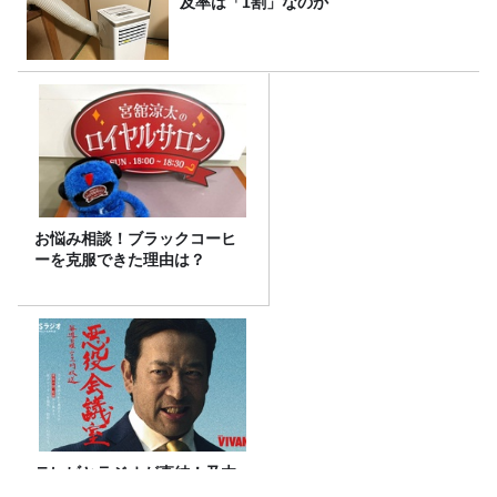
及率は「1割」なのか
お悩み相談！ブラックコーヒ
ーを克服できた理由は？
テレビとラジオが直結！乃木
に粛清された“悪役たち”が集