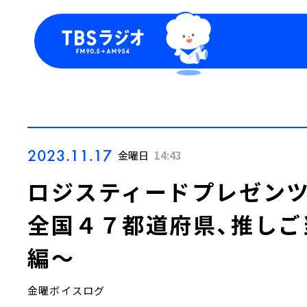
今日の番組表
トピッ
週間番組表
TBS
Podca
お知ら
2023.11.17
金曜日
14:43
ロジスティードプレゼンツ『LO
全国４７都道府県、推しご
編～
金曜ボイスログ