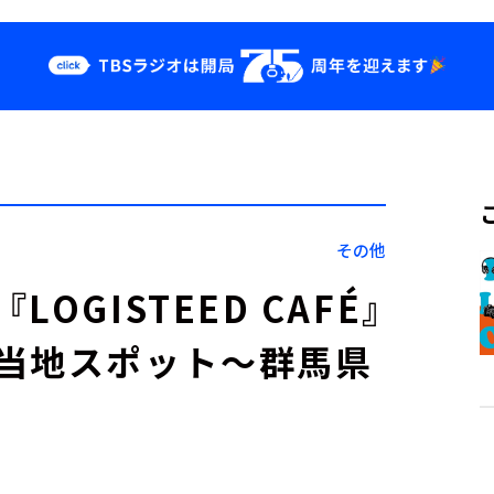
クス
イベント・グッ
ズ
st
YouTube
せ
会社情報
その他
GISTEED CAFÉ』
当地スポット～群馬県