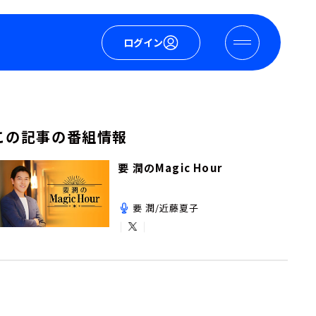
ログイン
この記事の番組情報
要 潤のMagic Hour
要 潤/近藤夏子