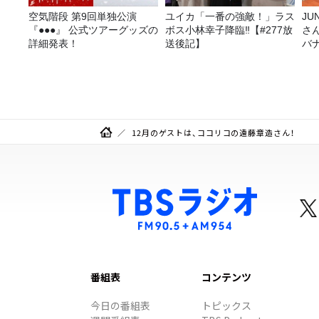
空気階段 第9回単独公演
ユイカ「一番の強敵！」ラス
JUNK バナナ
『●●●』 公式ツアーグッズの
ボス小林幸子降臨‼【#277放
さ
詳細発表！
送後記】
バ
ら
12月のゲストは、ココリコの遠藤章造さん！
番組表
コンテンツ
今日の番組表
トピックス