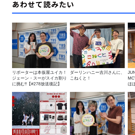
あわせて読みたい
リポーターは本仮屋ユイカ！
ダーリンハニー吉川さんに、
JUNK バナナ
ジェーン・スーがスイカ割り
こねくと！
M
に挑む‼【#278放送後記】
ほ