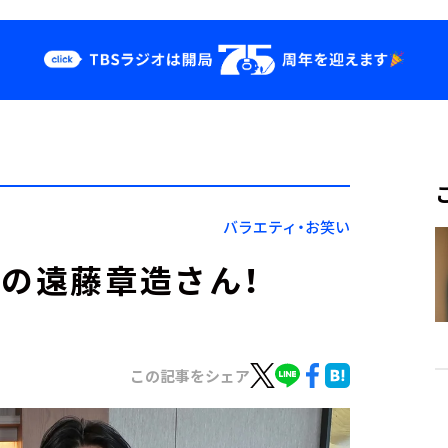
クス
イベント・グッ
ズ
st
YouTube
せ
会社情報
バラエティ・お笑い
コの遠藤章造さん！
この記事をシェア