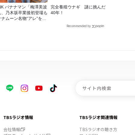
マン「梅澤美波
完全養殖ウナギ 謎に挑んだ
ん、乃木坂卒業後初登場も
40年！
ナナムーン名物“アレ”を喰
う」
Recommended by
TBSラジオ情報
TBSラジオ関連情報
会社情報
TBSラジオの聴き方