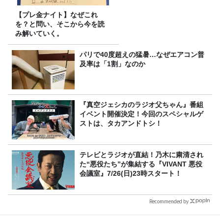
【プレ金ナイト】なぜこれ
を？と問い、そこから今を読
み解いていく。
パリで40度超えの猛暑…なぜエアコン普
及率は「1割」なのか
『真空ジェシカのラジオ父ちゃん』番組
イベント開催決定！今回のスペシャルゲ
ストは、タカアンドトシ！
テレビとラジオが直結！乃木に粛清され
た“悪役たち”が集結する『VIVANT 悪役
会議室』7/26(日)23時スタート！
Recommended by