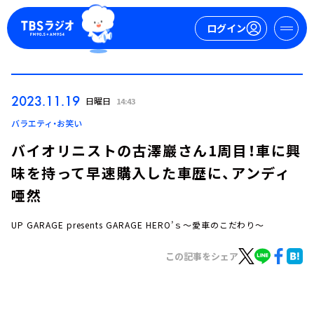
ログイン
マイページ
2023.11.19
日曜日
14:43
新規会員登録
ログイン
バラエティ・お笑い
バイオリニストの古澤巖さん1周目！車に興
味を持って早速購入した車歴に、アンディ
唖然
UP GARAGE presents GARAGE HERO’ｓ～愛車のこだわり～
今日の番組表
この記事をシェア
週間番組表
トピックス
TBS Podcast