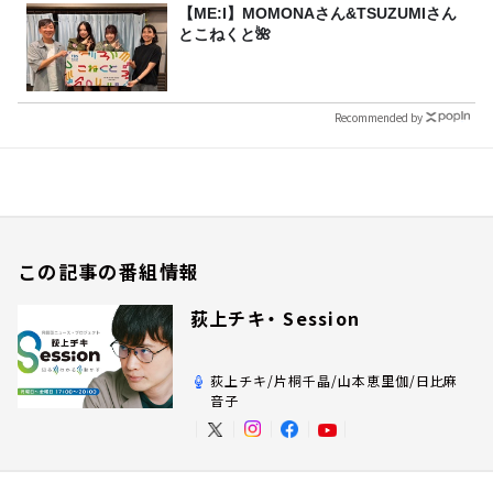
【ME:I】MOMONAさん&TSUZUMIさん
とこねくと🌺
Recommended by
この記事の番組情報
荻上チキ・ Session
荻上チキ/片桐千晶/山本恵里伽/日比麻
音子