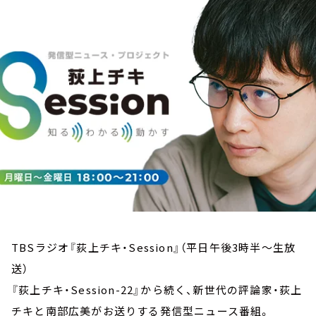
お知らせ
イベント・グッズ
YouTube
会社情報
TBSラジオ『荻上チキ・Session』（平日午後3時半～生放
送）
『荻上チキ・Session-22』から続く、新世代の評論家・荻上
チキと南部広美がお送りする発信型ニュース番組。