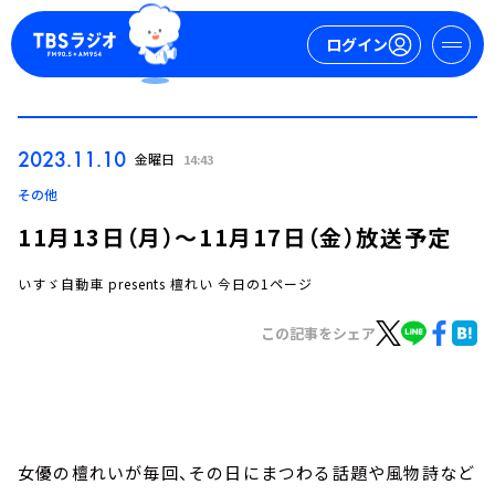
ログイン
マイページ
2023.11.10
金曜日
14:43
新規会員登録
ログイン
その他
11月13日（月）～11月17日（金）放送予定
いすゞ自動車 presents 檀れい 今日の1ページ
この記事をシェア
今日の番組表
週間番組表
トピックス
女優の檀れいが毎回、その日にまつわる話題や風物詩など
TBS Podcast