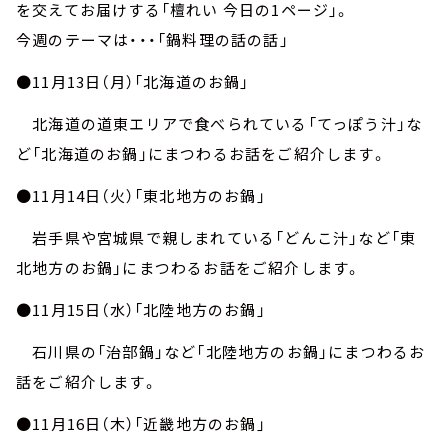
お知らせ
を交えてお届けする「檀れい 今日の1ページ」。
イベント・グッズ
今週のテーマは・・・「鍋料理の話の話」
YouTube
会社情報
●11月13日（月）「北海道のお鍋」
北海道の道東エリアで食べられている「てっぽう汁」な
ど「北海道のお鍋」にまつわるお話をご紹介します。
●11月14日（火）「東北地方のお鍋」
岩手県や宮城県で親しまれている「どんこ汁」など「東
北地方のお鍋」にまつわるお話をご紹介します。
●11月15日（水）「北陸地方のお鍋」
石川県の「治部鍋」など「北陸地方のお鍋」にまつわるお
話をご紹介します。
●11月16日（木）「近畿地方のお鍋」