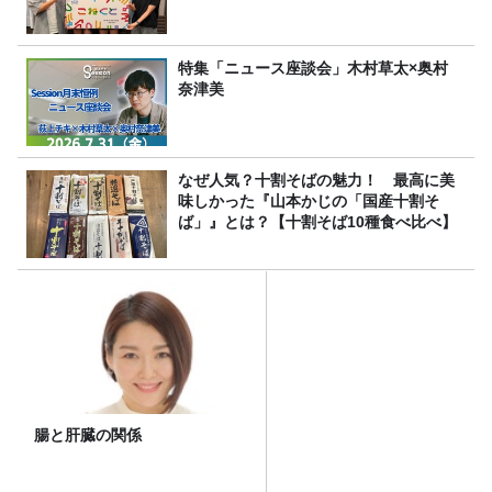
特集「ニュース座談会」木村草太×奥村
奈津美
なぜ人気？十割そばの魅力！ 最高に美
味しかった『山本かじの「国産十割そ
ば」』とは？【十割そば10種食べ比べ】
腸と肝臓の関係