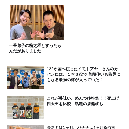
一番弟子の梅之丞とすったも
んだがありました…
122か国へ渡ったイモトアヤコさんのカ
バンには、１本３役で 普段使いも防災に
もなる最強の棒が入っていた！
これが美味い、めんつゆ特集！！売上げ
四天王を比較！話題の唐船峡も
長ネギは1ヶ月、バナナは4ヶ月保存可