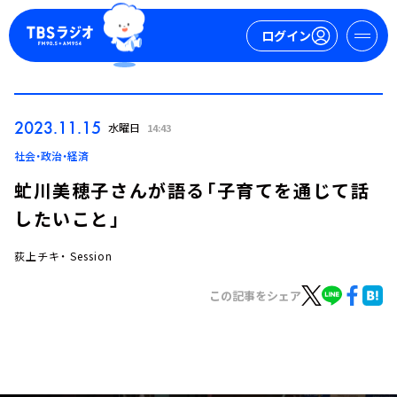
ログイン
マイページ
2023.11.15
水曜日
14:43
新規会員登録
ログイン
社会・政治・経済
虻川美穂子さんが語る「子育てを通じて話
したいこと」
荻上チキ・ Session
この記事をシェア
今日の番組表
週間番組表
トピックス
TBS Podcast