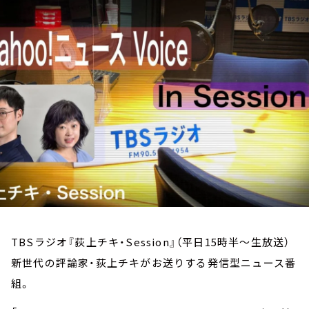
お知らせ
イベント・グッズ
YouTube
会社情報
TBSラジオ『荻上チキ・Session』（平日15時半～生放送）
新世代の評論家・荻上チキがお送りする発信型ニュース番
組。