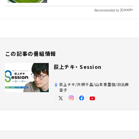
Recommended by
この記事の番組情報
荻上チキ・ Session
荻上チキ/片桐千晶/山本恵里伽/日比麻
音子