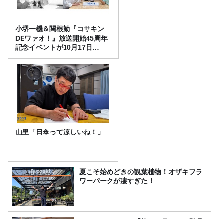
小堺一機＆関根勤『コサキン
DEワァオ！』放送開始45周年
記念イベントが10月17日
（土）に開催決定！本日より
FC先行受付スタート！
山里「日傘って涼しいね！」
夏こそ始めどきの観葉植物！オザキフラ
ワーパークが凄すぎた！