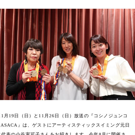
お知らせ
イベント・グッズ
YouTube
会社情報
11
月
19
日（日）と
11
月
26
日（日）放送の『コシノジュンコ
ASACA
』は、ゲストにアーティスティックスイミング元日
本代表の小谷実可子さんをお招きします。
今年
8
月に開催さ