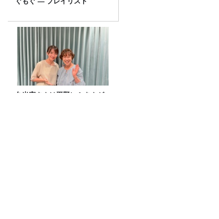
ぐもぐ ― プレイリスト
久米宏さんは平野レミさんが
好きだった？？
五等分の花嫁 カードゲーム presents ラ
ジオ『五等分の花嫁＊』 公開収録2026
開催決定！
特集「ニュース座談会」木村草太×奥村
奈津美