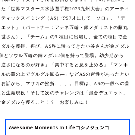
れた「世界マスターズ水泳選手権
2023
九州大会」のアーティ
スティックスイミング（
AS
）で
57
才にして「ソロ」、「デ
ュエット」（パートナー：アテネ五輪・銀メダリストの藤丸
真世さん）、「チーム」の
3
種目に出場し、全ての種目で金
メダルを獲得。再び、
AS
界に帰ってきた小谷さんが金メダル
個とソウル五輪の銅メダル
2
個を持って登場。幼少期から
「逆さになるのが好き」「集中すると息を止める」「マンホ
ールの蓋の上でグルグル回る
。
」など
AS
の習性があったとい
うお話から、マサカの挫折、、、。目標は、
AS
の一般への普
及と生涯現役！そして次のチャレンジは「混合デュエット」
で金メダルを獲ること！？ お楽しみに！
Awesome Moments In Lifeコシノジュンコ