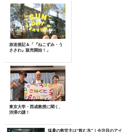
放送後記＆「『ねこずみ・う
ささわ』販売開始！」
東京大学・西成教授に聞く、
渋滞の謎！
猛暑の救世主は“飲む氷”！今注目のアイ