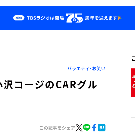
クス
イベント・グッ
ズ
st
YouTube
せ
会社情報
バラエティ・お笑い
小沢コージのCARグル
この記事をシェア