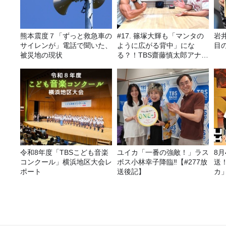
熊本震度７「ずっと救急車の
#17. 篠塚大輝も「マンタの
岩井
サイレンが」電話で聞いた、
ように広がる背中」にな
目
被災地の現状
る？！TBS齋藤慎太郎アナに
聞くメンズフィジークの魅
力！！
令和8年度「TBSこども音楽
ユイカ「一番の強敵！」ラス
8
コンクール」横浜地区大会レ
ボス小林幸子降臨‼【#277放
送
ポート
送後記】
カ