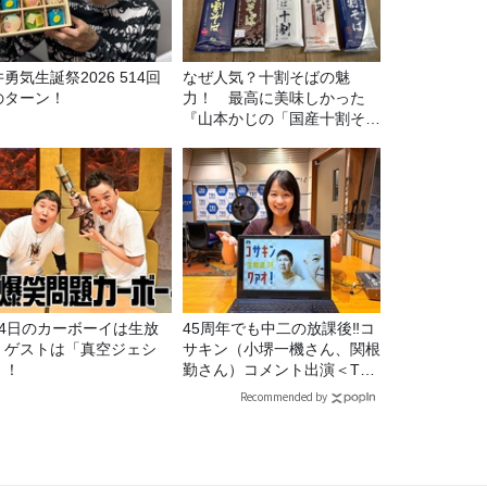
勇気生誕祭2026 514回
なぜ人気？十割そばの魅
のターン！
力！ 最高に美味しかった
『山本かじの「国産十割そ
ば」』とは？【十割そば10
種食べ比べ】
月4日のカーボーイは生放
45周年でも中二の放課後‼コ
！ゲストは「真空ジェシ
サキン（小堺一機さん、関根
」！
勤さん）コメント出演＜TBS
ラジオ番組審議会からのご報
Recommended by
告＞