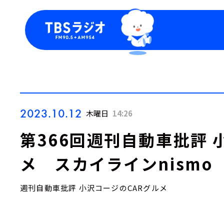
今日の番組表
トピッ
週間番組表
TBS
Podca
お知ら
2023.10.12
木曜日
14:26
第366回週刊自動車批評 
メ スカイラインnismo
週刊自動車批評 小沢コージのCARグルメ