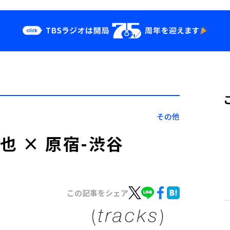
クス
イベント・グッ
ズ
st
YouTube
せ
会社情報
その他
晋也 × 原宿-渋谷
この記事をシェア