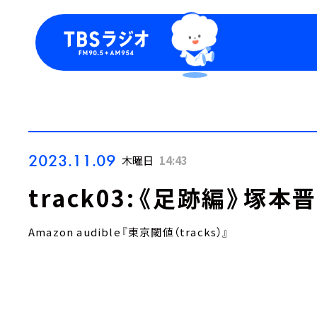
今日の番組表
トピッ
週間番組表
TBS
Podca
お知ら
2023.11.09
木曜日
14:43
track03:《足跡編》塚本
Amazon audible『東京閾値（tracks）』