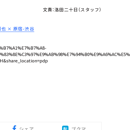
文責：洛田二十日（スタッフ）
晋也 × 原宿-渋谷
%E8%B7%A1%E7%B7%A8-
%83%8E%C3%97%E9%AB%98%E7%94%B0%E9%A6%AC%E5%
H&share_location=pdp
シェア
ブクマ