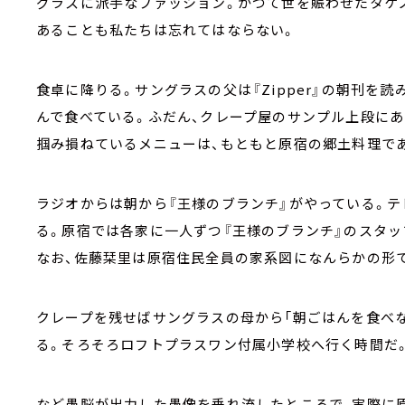
グラスに派手なファッション。かつて世を賑わせたタケ
あることも私たちは忘れてはならない。
食卓に降りる。サングラスの父は『
Zipper
』の朝刊を読
んで食べている。ふだん、クレープ屋のサンプル上段にあ
掴み損ねているメニューは、もともと原宿の郷土料理で
ラジオからは朝から『王様のブランチ』がやっている。テ
る。原宿では各家に一人ずつ『王様のブランチ』のスタッ
なお、佐藤栞里は原宿住民全員の家系図になんらかの形
クレープを残せばサングラスの母から「朝ごはんを食べ
る。そろそろロフトプラスワン付属小学校へ行く時間だ
など愚脳が出力した愚像を垂れ流したところで、実際に