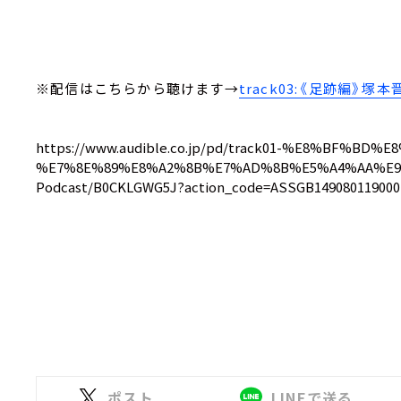
※配信はこちらから聴けます→
track03:《足跡編》塚本
https://www.audible.co.jp/pd/track01-%E8%BF%BD
%E7%8E%89%E8%A2%8B%E7%AD%8B%E5%A4%AA%E9
Podcast/B0CKLGWG5J?action_code=ASSGB149080119000
ポスト
LINEで送る