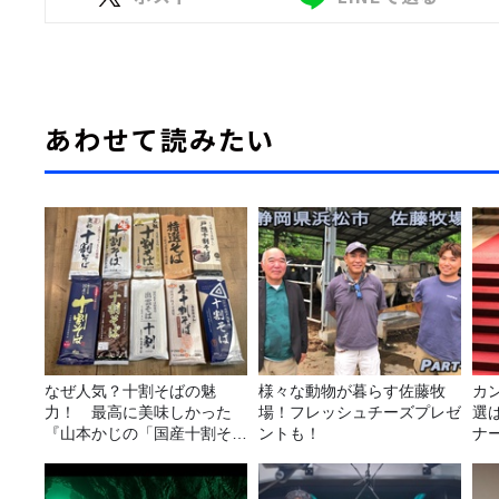
あわせて読みたい
なぜ人気？十割そばの魅
様々な動物が暮らす佐藤牧
カ
力！ 最高に美味しかった
場！フレッシュチーズプレゼ
選
『山本かじの「国産十割そ
ントも！
ナ
ば」』とは？【十割そば10
選
種食べ比べ】