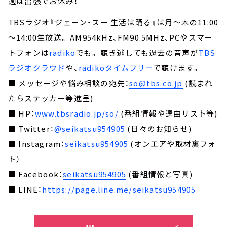
週は出張でお休み！
TBSラジオ『ジェーン・スー 生活は踊る』は月～木の11:00
～14:00生放送。 AM954kHz、FM90.5MHz、PCやスマー
トフォンは
radiko
でも。 聴き逃しても過去の音声が
TBS
ラジオクラウド
や、
radikoタイムフリー
で聴けます。
■ メッセージや悩み相談の宛先：
so@tbs.co.jp
(読まれ
たらステッカー等進呈)
■ HP：
www.tbsradio.jp/so/
(番組情報や選曲リスト等)
■ Twitter：
@seikatsu954905
(日々のお知らせ)
■ Instagram：
seikatsu954905
(オンエアや取材裏フォ
ト）
■ Facebook：
seikatsu954905
(番組情報と写真)
■ LINE：
https://page.line.me/seikatsu954905