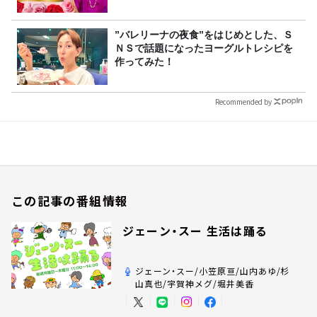
8/9（日）16時放送
”バレリーナの夜食”をはじめとした、Ｓ
ＮＳで話題になったヨーグルトレシピを
作ってみた！
Recommended by
この記事の番組情報
ジェーン・スー 生活は踊る
ジェーン・スー/小笠原亘/山内あゆ/杉
山真也/宇賀神メグ/堀井美香