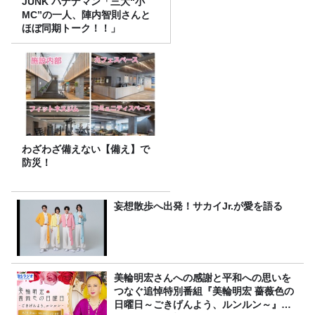
JUNK バナナマン「三大“小
MC”の一人、陣内智則さんと
ほぼ同期トーク！！」
わざわざ備えない【備え】で
防災！
妄想散歩へ出発！サカイJr.が愛を語る
美輪明宏さんへの感謝と平和への思いを
つなぐ追悼特別番組『美輪明宏 薔薇色の
日曜日～ごきげんよう、ルンルン～』