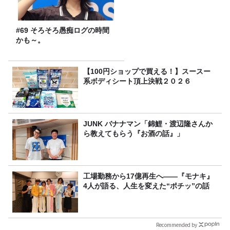
#69 そろそろ愚痴ログの時間
かも～。
【100円ショップで買える！】スースー
系ボディシート頂上決戦２０２６
JUNK バナナマン「錦鯉・渡辺隆さんか
ら教えてもらう『お酒の話』」
工場勤務から17億再生へ——『モナキ』
4人が語る、人生を変えた“ポチッ”の話
Recommended by