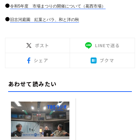
●
令和5年度 市場まつりの開催について（葛西市場）
●
旧古河庭園 紅葉とバラ、和と洋の秋
ポスト
LINEで送る
シェア
ブクマ
あわせて読みたい