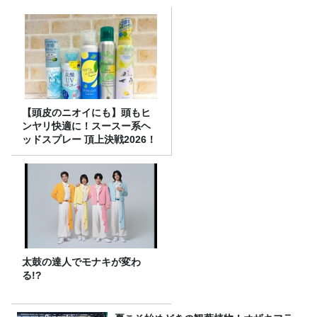
【頭皮のニオイにも】頭もヒ
ンヤリ快適に！スースー系ヘ
ッドスプレー 頂上決戦2026！
太鼓の達人でモナキが変わ
る!?