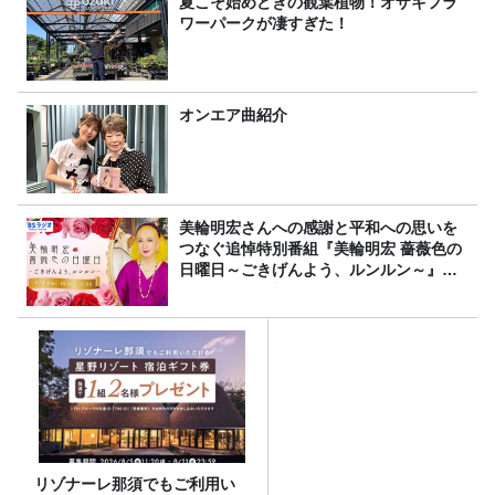
夏こそ始めどきの観葉植物！オザキフラ
ワーパークが凄すぎた！
オンエア曲紹介
美輪明宏さんへの感謝と平和への思いを
つなぐ追悼特別番組『美輪明宏 薔薇色の
日曜日～ごきげんよう、ルンルン～』
8/9（日）16時放送
リゾナーレ那須でもご利用い