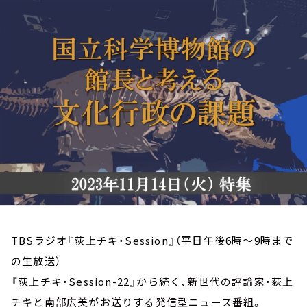
お知らせ
イベント・グッズ
YouTube
会社情報
TBSラジオ『荻上チキ・Session』（平日午後6時～9時まで
の生放送）
『荻上チキ・Session-22』から続く、新世代の評論家・荻上
チキと南部広美がお送りする発信型ニュース番組。