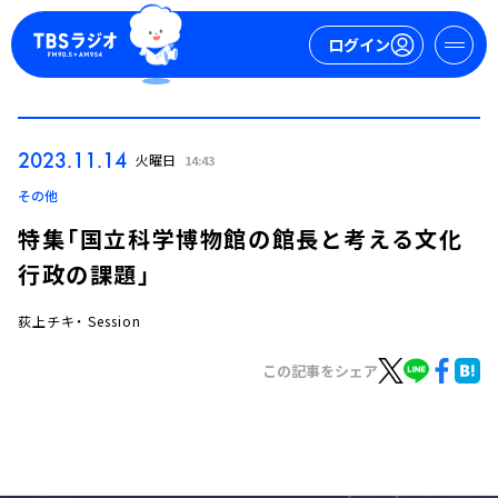
ログイン
マイページ
2023.11.14
火曜日
14:43
新規会員登録
ログイン
その他
特集「国立科学博物館の館長と考える文化
行政の課題」
荻上チキ・ Session
この記事をシェア
今日の番組表
週間番組表
トピックス
TBS Podcast