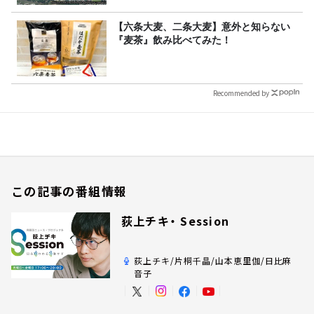
【六条大麦、二条大麦】意外と知らない
『麦茶』飲み比べてみた！
Recommended by
この記事の番組情報
荻上チキ・ Session
荻上チキ/片桐千晶/山本恵里伽/日比麻
音子