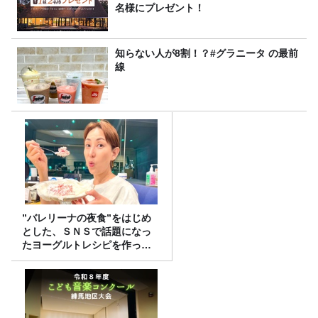
名様にプレゼント！
知らない人が8割！？#グラニータ の最前
線
”バレリーナの夜食”をはじめ
とした、ＳＮＳで話題になっ
たヨーグルトレシピを作って
みた！