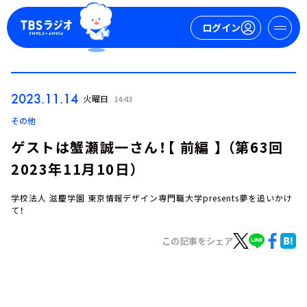
ログイン
マイページ
2023.11.14
火曜日
14:43
新規会員登録
ログイン
その他
ゲストは蟹瀬誠一さん！【 前編 】 （第63回
2023年11月10日）
学校法人 滋慶学園 東京情報デザイン専門職大学presents夢を追いかけ
て！
この記事をシェア
今日の番組表
週間番組表
トピックス
TBS Podcast