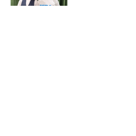
ラッパー・Boseさん（スチャ
ダラパー）2周目。夢は80年
代・90年代の旧車ラリー！
久米宏さんは平野レミさんが好きだっ
た？？
JALやANA、カード業界で航空会社が強
いのはなぜ？「非日常の体験」が決済を
動かす理由
ハンセン病と外国人。見過ごされてきた
二重の差別
Recommended by