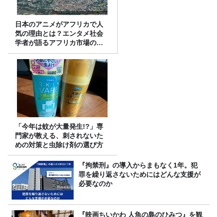
日本のアニメがアフリカで人
気の理由とは？エンタメ社会
学者が語るアフリカ市場のリ
アル
「今年は蚊が大量発生!?」専
門家が教える、刺されないた
めの対策と虫除け剤の選び方
『拘禁刑』の導入からまもなく1年。犯
罪を繰り返さないためにはどんな支援が
必要なのか
『映画ちいかわ 人魚の島のひみつ』を観