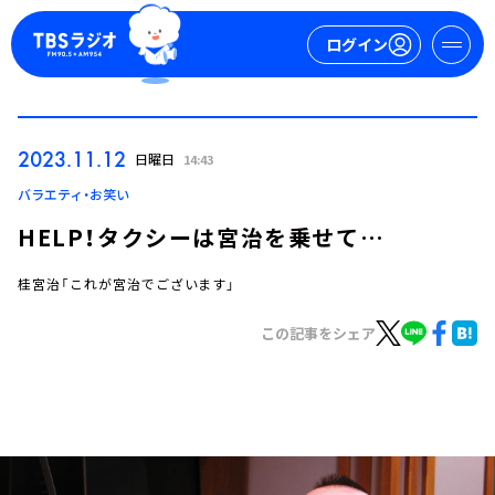
ログイン
マイページ
2023.11.12
日曜日
14:43
新規会員登録
ログイン
バラエティ・お笑い
HELP！タクシーは宮治を乗せて…
桂宮治「これが宮治でございます」
この記事をシェア
今日の番組表
週間番組表
トピックス
TBS Podcast