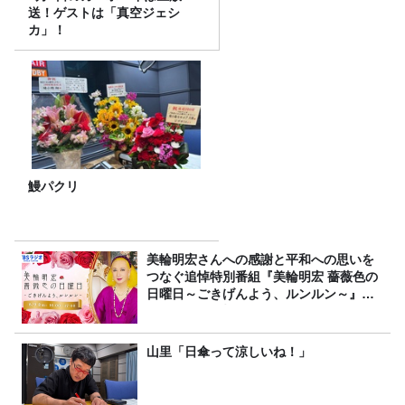
送！ゲストは「真空ジェシ
カ」！
鰻パクリ
美輪明宏さんへの感謝と平和への思いを
つなぐ追悼特別番組『美輪明宏 薔薇色の
日曜日～ごきげんよう、ルンルン～』
8/9（日）16時放送
山里「日傘って涼しいね！」