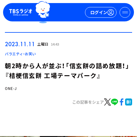
ログイン
マイページ
2023.11.11
土曜日
14:43
新規会員登録
ログイン
バラエティ・お笑い
朝2時から人が並ぶ！「信玄餅の詰め放題！」
『桔梗信玄餅 工場テーマパーク』
ONE-J
この記事をシェア
今日の番組表
週間番組表
トピックス
TBS Podcast