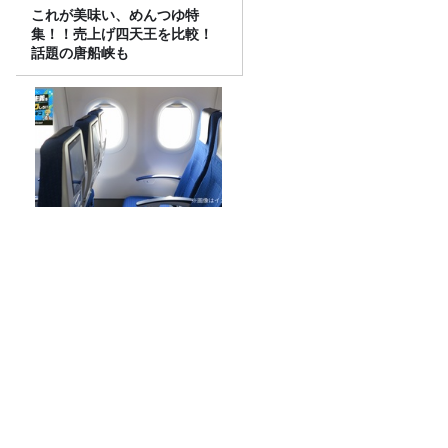
これが美味い、めんつゆ特
集！！売上げ四天王を比較！
話題の唐船峡も
JALやANA、カード業界で航
空会社が強いのはなぜ？「非
日常の体験」が決済を動かす
理由
ダブルインパクト2026チャンピオン！滝
音にこねくと！！
『大人のラッシュガード』選び！海だけ
じゃもったいない！ひとり１着時代！？