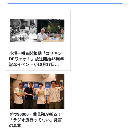
小堺一機＆関根勤『コサキン
DEワァオ！』放送開始45周年
記念イベントが10月17日
（土）に開催決定！本日より
FC先行受付スタート！
ダウ90000・蓮見翔が斬る！
「ラジオ流行ってない」発言
の真意