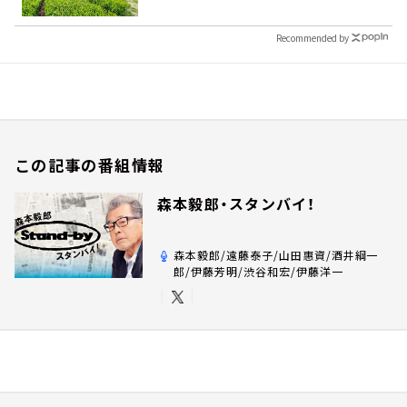
Recommended by
この記事の番組情報
森本毅郎・スタンバイ！
森本毅郎/遠藤泰子/山田惠資/酒井綱一
郎/伊藤芳明/渋谷和宏/伊藤洋一