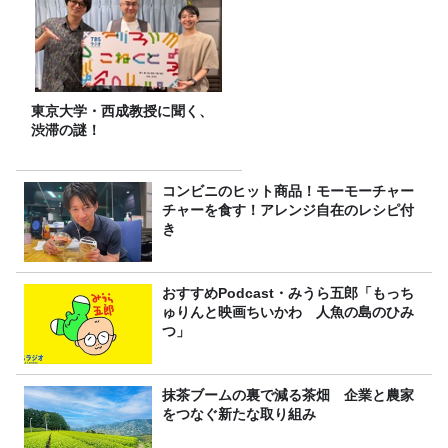
東京大学・西成教授に聞く、
渋滞の謎！
コンビニのヒット商品！モーモーチャー
チャーを食す！アレンジ自在のレシピ付
き
おすすめPodcast・みうら五郎「もっち
ゅりんと映画ちいかわ 人魚の島のひみ
つ」
抹茶ブームの裏で減る茶畑 企業と農家
をつなぐ新たな取り組み