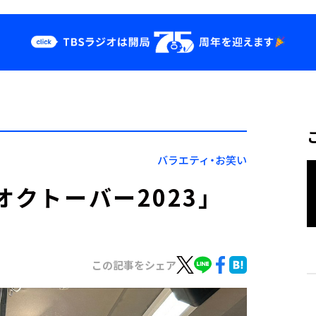
クス
イベント・グッ
ズ
st
YouTube
せ
会社情報
バラエティ・お笑い
オクトーバー2023」
この記事をシェア