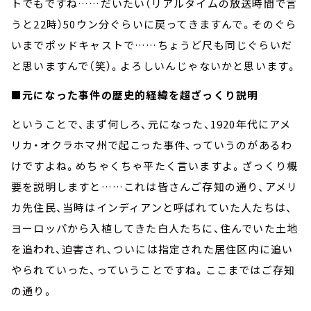
トでもですね……だいたい（リアルタイムの放送時間で言
うと22時）50ウン分ぐらいに戻ってきますんで。そのぐら
いまでポッドキャストで……ちょうど尺も同じぐらいだ
と思いますんで（笑）。よろしいんじゃないかと思います。
■元になった事件の歴史的経緯を超ざっくり説明
ということで、まず何しろ、元になった、1920年代にアメ
リカ・オクラホマ州で起こった事件、っていうのがあるわ
けですよね。めちゃくちゃ平たく言いますよ。ざっくり概
要を説明しますと……これは皆さんご存知の通り、アメリ
カ先住民、当時はインディアンと呼ばれていた人たちは、
ヨーロッパから入植してきた白人たちに、住んでいた土地
を追われ、迫害され、ついには指定された居住区内に追い
やられていった、っていうことですね。ここまではご存知
の通り。