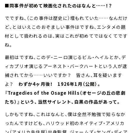
■同事件が初めて映画化されたのはなんと……！？
でですね、（この事件は歴史に）埋もれていた……なんだけ
ど、とはいえこのおぞましい事件はですね、エンタメの題
材として扱われるのは、実はこれが初めてではなくてです
ね。
最初はですね、このデ・ニーロ演じるビル・ヘイルとか、デ
ィカプリオ演じるアーネスト・バークハートという人が逮
捕されてから……いいですか？ 皆さん、耳を疑います
よ？
わずか4ヶ月後！ 1926年1月（公開）。
『Tragedies of the Osage Hills（オセージの丘の悲劇
たち）』という、当然サイレント、白黒の作品があって。
しかもですね、これはなんと、僕は全然不勉強で知らなか
ったんですけども、ハリウッド初のネイティブ・アメリカ
ン（アメリカ先住民）出身監督、ジェームズ・ヤング・ディア