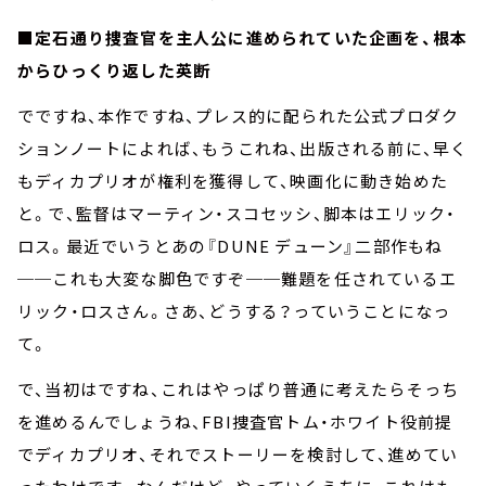
■定石通り捜査官を主人公に進められていた企画を、根本
からひっくり返した英断
でですね、本作ですね、プレス的に配られた公式プロダク
ションノートによれば、もうこれね、出版される前に、早く
もディカプリオが権利を獲得して、映画化に動き始めた
と。で、監督はマーティン・スコセッシ、脚本はエリック・
ロス。最近でいうとあの『DUNE デューン』二部作もね
──これも大変な脚色ですぞ──難題を任されているエ
リック・ロスさん。さあ、どうする？っていうことになっ
て。
で、当初はですね、これはやっぱり普通に考えたらそっち
を進めるんでしょうね、FBI捜査官トム・ホワイト役前提
でディカプリオ、それでストーリーを検討して、進めてい