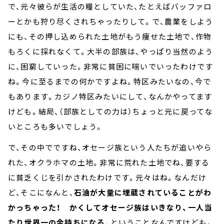
で、元々彼らが生活の糧としていた、たとえばバッファロ
ーとかも狩り尽くされちゃったりして。で、農業をしよう
にも、その押し込められた土地がもう痩せた土地で、作物
もろくに採れなくて。大半の部族は、やっぱり当然のよう
に、困窮していった。非常に貧困に喘いでいったわけです
ね。今に至るまでの何かですよね。特区みたいなの、今で
もあります。カジノ特区みたいにして、なんかやってます
けども。結局、（部族としての力は）ちょっと元に戻ってな
いところも多いでしょう。
で、その中でですね、オセージ族という人たちが追いやら
れた、オクラホマの土地。非常に荒れた土地でね、要する
に貧乏くじを引かされたわけです。元々はね。なんだけ
ど、そこになんと、
石油が大量に埋蔵されていることがわ
かっちゃった！
かくしてオセージ族はいきなり、一人当
たり世界一の金持ちになる、
ということなんですけども。