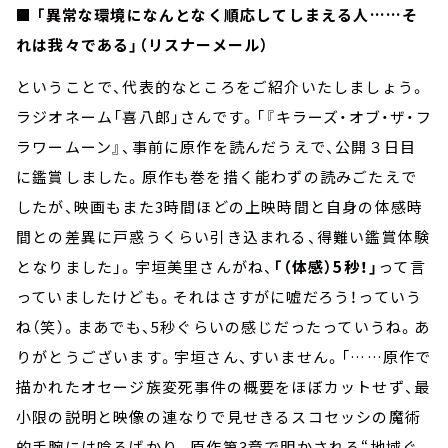
■ 「異常な環境になんとなく順応してしまえる人……そ
れは我々である」（リスナーメール）
ということで、代表的なところをご紹介いたしましょう。
ラジオネーム「喜八郎」さんです。「『キラーズ・オブ・ザ・フ
ラワームーン』、事前に原作を読んだうえで、公開３日目
に鑑賞しました。原作も巻を措く能わずの読みごたえで
したが、映画もまた3時間ほどの上映時間と自身の体感時
間との差異に戸惑うくらい引き込まれる、得難い鑑賞体験
となりました」。宇垣美里さんがね、
「（体感）5秒！」
って言
っていましたけども。それはさすがに嘘だろう！っていう
ね（笑）。まあでも、5秒ぐらいの感じだったっていうね。あ
りがとうございます。宇垣さん、すいません。「……原作で
描かれたオセージ族変死事件の概要をほぼカットせず、最
小限の説明と映像の連なりで見せきるスコセッシの魔術
的手腕には唸るばかり。原作第3章で明かされる“地域ぐ