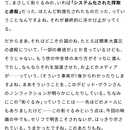
て、まさしく街ぐるみの、いわば
「システム化された搾取
と虐殺」
だった、ほとんど制度化されたものだった、ってい
うことなんですよね。それが最終的に浮かび上がってく
る。
だからまあ、それはどこぞの国のね、たとえば関東大震災
の虐殺について、「一部の暴徒が」とか言っているけども、
そうじゃない。もう世の中全体のあり方がそっちに進ん
でたし、なんならそれを加速させた、お上とかメディア
が……っていう、（そういう事実が）後からわかったりしま
すよね。まあそういうことを、このデビッド・グランさん
のノンフィクションが明らかにしたりしている。ちなみ
にこの「街ぐるみ」っていうことは──先ほどのメールに
もありましたけど──この街ぐるみという点は、今回の映
画の中でも、セリフで明言こそされないが、はっきり示さ
れている。うまかったですね。このあたりもね。