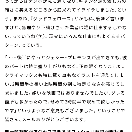
ってからはテンポが急に遅くなり、ギャング達の殺し方の
雑さに笑えるどころか心底呆れてイライラしました」とい
う。まあね、『グッドフェローズ』とかもね、後ほど言いま
すけど、無理やり下請けさせた業者は雑に仕事するしかな
い、っていうね（笑）。現実にいろんな仕事にもよくあるパ
ターン、っていう。
「……後半にやっとジェシー・プレモンスが出てきても、彼
のパートは特に盛り上がりもなく、正直眠くなりました。
クライマックスも特に驚く事もなくラストを迎えてしま
い、3時間半の長い上映時間の割に物足りなさを感じてし
まいました。嫌いな映画ではありませんでしたが、ダレる
箇所も多かったので、せめて2時間半で収めて欲しかった
です」というようなご意見もございました。ということで
皆さん、メールありがとうございます。
■一般観客がアクセスできるオフィシャル解説が現状用