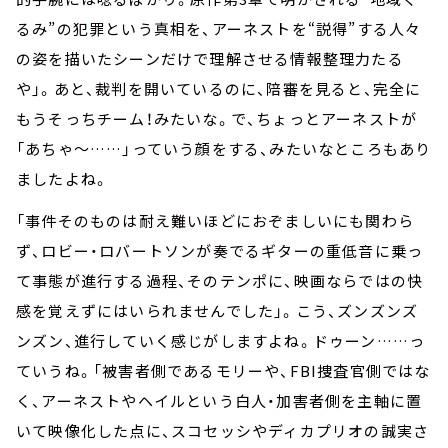
るみ”の犯罪という真相を、アーネストを“説得”する人々
の姿を描いたシーンだけで理解させる情報整理力たる
や」。あと、裁判を開いているのに、陪審を見ると、完全に
もうそっちチーム！みたいな。で、ちょっとアーネストが
「あちゃ～……」っていう顔をする、みたいなところもあり
ましたよね。
「事件そのものは耐え難いほどにおぞましいにも関わら
ず、ロビー・ロバートソンが奏でるギターの重低音に乗っ
て事態が進行する過程、そのテンポに、映画ならではの快
感を覚えずにはいられませんでした」。こう、ズンズンズ
ンズン、進行していく感じがしますよね。ドゥーン……っ
ていうね。「被害者側であるモリーや、FBI捜査官側ではな
く、アーネストやヘイルという白人・加害者側を主軸に置
いて映像化した点に、スコセッシやディカプリオの誠実さ