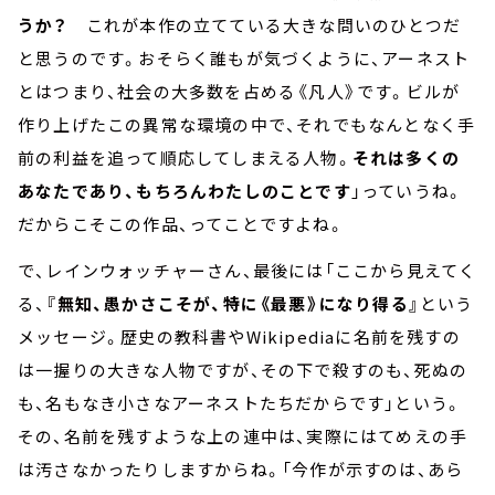
うか？
これが本作の立てている大きな問いのひとつだ
と思うのです。おそらく誰もが気づくように、アーネスト
とはつまり、社会の大多数を占める《凡人》です。ビルが
作り上げたこの異常な環境の中で、それでもなんとなく手
前の利益を追って順応してしまえる人物。
それは多くの
あなたであり、もちろんわたしのことです
」っていうね。
だからこそこの作品、ってことですよね。
で、レインウォッチャーさん、最後には「ここから見えてく
る、
『無知、愚かさこそが、特に《最悪》になり得る』
という
メッセージ。歴史の教科書やWikipediaに名前を残すの
は一握りの大きな人物ですが、その下で殺すのも、死ぬの
も、名もなき小さなアーネストたちだからです」という。
その、名前を残すような上の連中は、実際にはてめえの手
は汚さなかったりしますからね。「今作が示すのは、あら