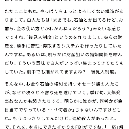
ただここにもね、やっぱりちょっとよろしくない構造があ
りまして。白人たちは「まあでも、石油とか出てるけど、お
前ら、金の使い方とかわかんねえだろう？」みたいな感じ
でですね、「後見人制度」というのを作りまして、彼らの財
産を、勝手に管理・搾取するシステムを作ったりしていた
んですね。あるいは、明らかに財産狙いの婚姻関係を結ん
だり。そういう意味で白人がいっぱい集まってきてたりも
していた。劇中でも描かれてますよね？ 後見人制度。
そんな中、お金や石油の権利を持つオセージ族の人たち
が、なぜか次々と不審な死を遂げていく。挙げ句、大爆発
事故なんかも起きたりする。明らかに誰かが、何者かが金
目当てでやっている……「何者か」じゃないんですけども
ね。もうはっきりしてんだけど。連続殺人があったと。
で、それを、本当にできたばかりのFBIがですね、「一応」解