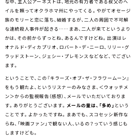
な中、主人公アーネストは、地元の有力者である叔父のヘ
イルを頼ってオクラホマ州にやってくる。やがてオセージ
族のモリーと恋に落ち、結婚するが、二人の周囲で不可解
な連続殺人事件が起きる……まあ、二人が来てというより
かは、その前からずっとね、あるんですけどね。出演はレ
オナルド・ディカプリオ、ロバート・デ・ニーロ、リリー・グ
ラッドストーン、ジェシー・プレモンスなどなど、でござい
ます。
ということで、この『キラーズ・オブ・ザ・フラワームーン』
をもう観たよ、というリスナーのみなさま、＜ウォッチメ
ン＞からの監視報告（感想）、メールでいただいておりま
す。ありがとうございます。
メールの量は、「多め」
という
ことです。よかったですね。まあでも、スコセッシ新作な
らね、「映画ファン」で観ない人、いるの？っていう感じも
しますけども。