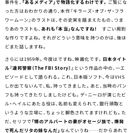
事件を、
「あるメディア」で物語化するわけです。
ご覧にな
った方はおわかりの通り、本作『キラーズ・オブ・ザ・フラ
ワームーン』のラストは、その史実を踏まえたもの、つま
りあのラストも、
あれも「本当」なんですね！
すごい周到
な作りですよね。それがどういう意味を持つのかは、後ほ
どまた話しますね。
さらには1959年。今度はですね、映画化です。
日本タイト
ル『連邦警察（The FBI Story）』
という作品の中の、一エ
ピソードとして語られる。これ、日本版ソフト、今はVHS
しか出てないんで、私、持ってきました。あと、当時のパン
フも持ってきたりしましたけども。デ・ニーロが演じたビ
ル・ヘイルにあたる役は、名前も変えられて、銀行頭取と
いうような立場に、ちょっと脚色されてますけれども。た
だ、セリフで
「甥のアルバートの妻がオセージ族で、爆発
で死んだリタの妹なんだ」
なんていうね……だからあれで