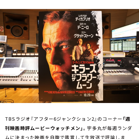
お知らせ
イベント・グッズ
YouTube
会社情報
TBSラジオ『アフター6ジャンクション2』のコーナー
「週
刊映画時評ムービーウォッチメン」
。宇多丸が毎週ランダ
ムに決まった映画を自腹で鑑賞して生放送で評論しま