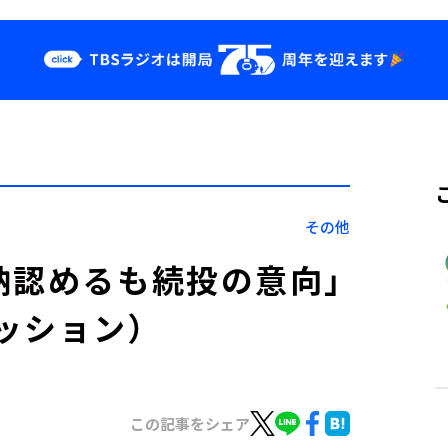
クス
イベント・グッ
ズ
st
YouTube
せ
会社情報
その他
納認めるも続投の意向」
ッション）
この記事をシェア