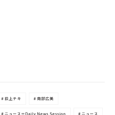
# 荻上チキ
# 南部広美
# ニュース＝Daily News Session
# ニュース