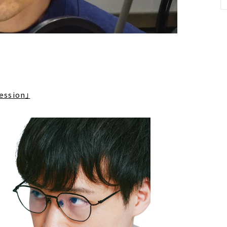
ssion」