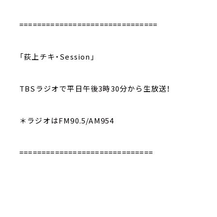
===============================
「荻上チキ・Session」
TBSラジオで平日午後3時30分から生放送！
＊ラジオはFM90.5/AM954
==============================