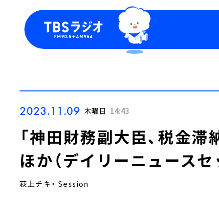
今日の番組表
トピッ
週間番組表
TBS
Podca
お知ら
2023.11.09
木曜日
14:43
「神田財務副大臣、税金滞
ほか（デイリーニュースセ
荻上チキ・ Session