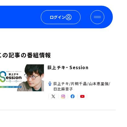
ログイン
この記事の番組情報
荻上チキ・ Session
荻上チキ/片桐千晶/山本恵里伽/
日比麻音子