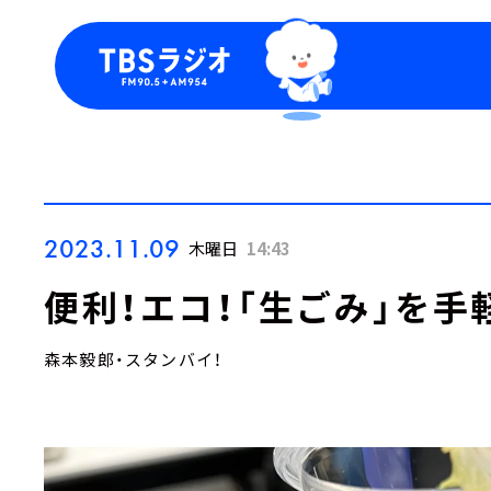
今日の番組表
トピッ
週間番組表
TBS
Podca
お知ら
2023.11.09
木曜日
14:43
便利！エコ！「生ごみ」を手
森本毅郎・スタンバイ！