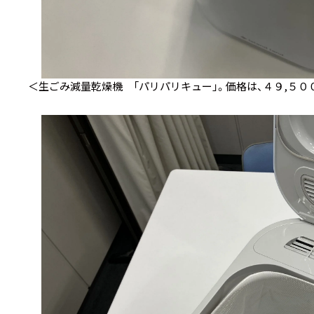
＜生ごみ減量乾燥機 「パリパリキュー」。価格は、４９,５００