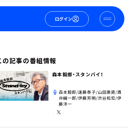
ログイン
この記事の番組情報
森本毅郎・スタンバイ！
森本毅郎/遠藤泰子/山田惠資/酒
井綱一郎/伊藤芳明/渋谷和宏/伊
藤洋一