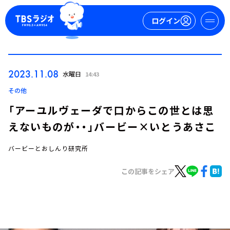
ログイン
マイページ
2023.11.08
水曜日
14:43
新規会員登録
ログイン
その他
「アーユルヴェーダで口からこの世とは思
えないものが・・」バービー×いとうあさこ
バービーとおしんり研究所
この記事をシェア
今日の番組表
週間番組表
トピックス
TBS Podcast