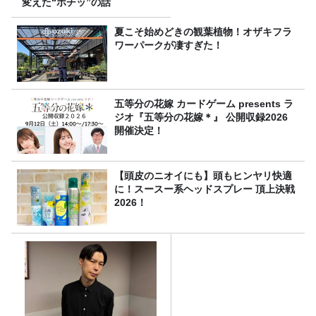
変えた“ポチッ”の話
夏こそ始めどきの観葉植物！オザキフラ
ワーパークが凄すぎた！
五等分の花嫁 カードゲーム presents ラ
ジオ『五等分の花嫁＊』 公開収録2026
開催決定！
【頭皮のニオイにも】頭もヒンヤリ快適
に！スースー系ヘッドスプレー 頂上決戦
2026！