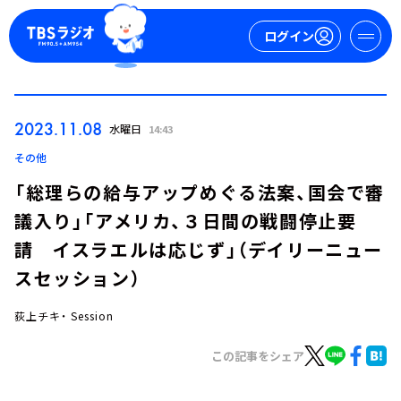
ログイン
マイページ
2023.11.08
水曜日
14:43
新規会員登録
ログイン
その他
「総理らの給与アップめぐる法案、国会で審
議入り」「アメリカ、３日間の戦闘停止要
請 イスラエルは応じず」（デイリーニュー
スセッション）
荻上チキ・ Session
今日の番組表
週間番組表
この記事をシェア
トピックス
TBS Podcast