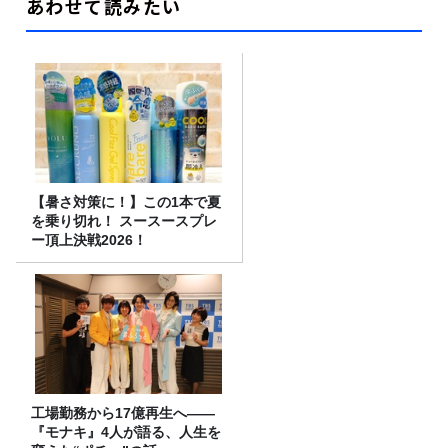
あわせて読みたい
【暑さ対策に！】この1本で夏
を乗り切れ！ スースースプレ
ー頂上決戦2026！
工場勤務から17億再生へ——
『モナキ』4人が語る、人生を