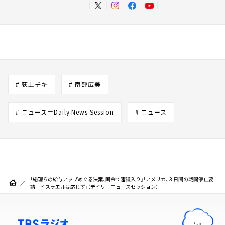
# 荻上チキ
# 南部広美
# ニュース＝Daily News Session
# ニュース
「総理らの給与アップめぐる法案、国会で審議入り」「アメリカ、３日間の戦闘停止要
請 イスラエルは応じず」（デイリーニュースセッション）