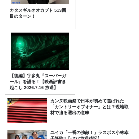
カタスギルオオカブト 513回
目のターン！
【後編】宇多丸『スーパーガ
ール』を語る！【映画評書き
起こし 2026.7.16 放送】
カンヌ映画祭で日本が初めて選ばれた
「カントリーオブオナー」とは？現地取
材で迫る選出の意味
ユイカ「一番の強敵！」ラスボス小林幸
子降臨‼【#277放送後記】