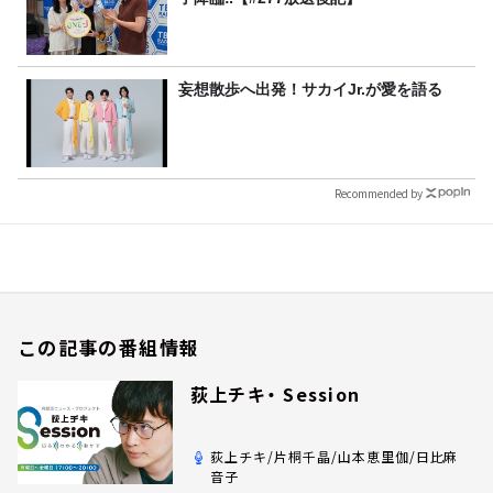
妄想散歩へ出発！サカイJr.が愛を語る
Recommended by
この記事の番組情報
荻上チキ・ Session
荻上チキ/片桐千晶/山本恵里伽/日比麻
音子