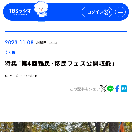
ログイン
マイページ
2023.11.08
水曜日
14:43
新規会員登録
ログイン
その他
特集「第4回難民・移民フェス公開収録」
荻上チキ・ Session
この記事をシェア
今日の番組表
週間番組表
トピックス
TBS Podcast