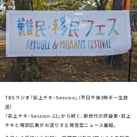
お知らせ
イベント・グッズ
YouTube
会社情報
TBSラジオ『荻上チキ・Session』（平日午後3時半～生放
送）
『荻上チキ・Session-22』から続く、新世代の評論家・荻上
チキと南部広美がお送りする発信型ニュース番組。