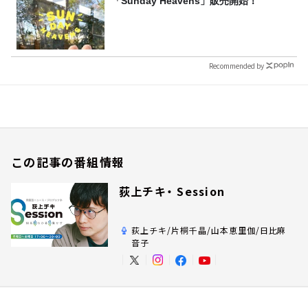
「Sunday Heavens」販売開始！
Recommended by
この記事の番組情報
荻上チキ・ Session
荻上チキ/片桐千晶/山本恵里伽/日比麻
音子