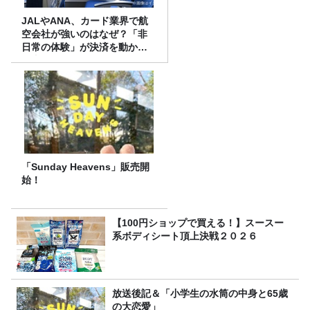
JALやANA、カード業界で航
空会社が強いのはなぜ？「非
日常の体験」が決済を動かす
理由
「Sunday Heavens」販売開
始！
【100円ショップで買える！】スースー
系ボディシート頂上決戦２０２６
放送後記＆「小学生の水筒の中身と65歳
の大恋愛」