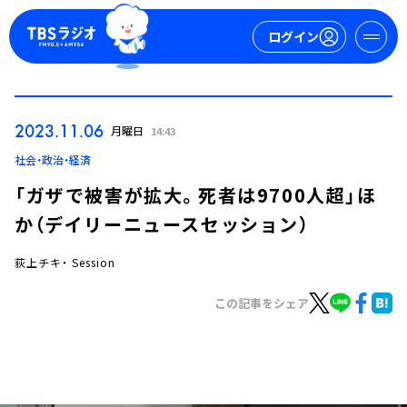
ログイン
マイページ
2023.11.06
月曜日
14:43
新規会員登録
ログイン
社会・政治・経済
「ガザで被害が拡大。死者は9700人超」ほ
か（デイリーニュースセッション）
荻上チキ・ Session
この記事をシェア
今日の番組表
週間番組表
トピックス
TBS Podcast