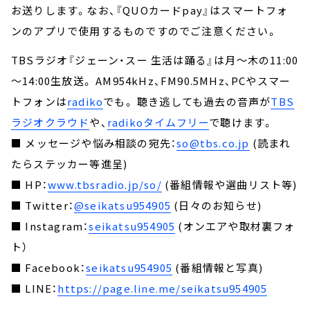
お送りします。なお、『QUOカードpay』はスマートフォ
ンのアプリで使用するものですのでご注意ください。
TBSラジオ『ジェーン・スー 生活は踊る』は月～木の11:00
～14:00生放送。 AM954kHz、FM90.5MHz、PCやスマー
トフォンは
radiko
でも。 聴き逃しても過去の音声が
TBS
ラジオクラウド
や、
radikoタイムフリー
で聴けます。
■ メッセージや悩み相談の宛先：
so@tbs.co.jp
(読まれ
たらステッカー等進呈)
■ HP：
www.tbsradio.jp/so/
(番組情報や選曲リスト等)
■ Twitter：
@seikatsu954905
(日々のお知らせ)
■ Instagram：
seikatsu954905
(オンエアや取材裏フォ
ト）
■ Facebook：
seikatsu954905
(番組情報と写真)
■ LINE：
https://page.line.me/seikatsu954905