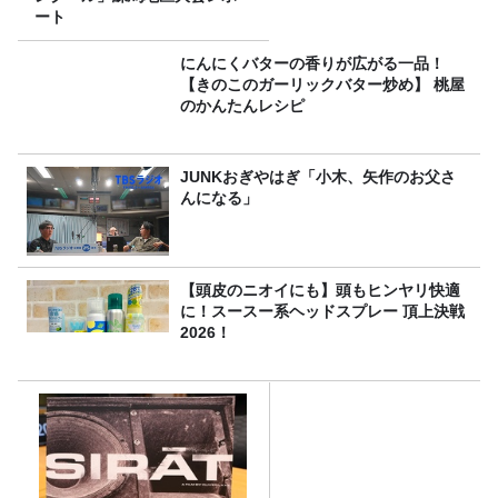
ート
にんにくバターの香りが広がる一品！
【きのこのガーリックバター炒め】 桃屋
のかんたんレシピ
JUNKおぎやはぎ「小木、矢作のお父さ
んになる」
【頭皮のニオイにも】頭もヒンヤリ快適
に！スースー系ヘッドスプレー 頂上決戦
2026！