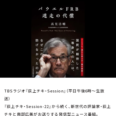
お知らせ
イベント・グッズ
YouTube
会社情報
TBSラジオ『荻上チキ・Session』（平日午後6時～生放
送）
『荻上チキ・Session-22』から続く、新世代の評論家・荻上
チキと南部広美がお送りする発信型ニュース番組。