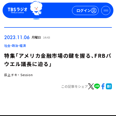
ログイン
マイページ
2023.11.06
月曜日
14:43
新規会員登録
ログイン
社会・政治・経済
特集「アメリカ金融市場の鍵を握る、FRBパ
ウエル議長に迫る」
荻上チキ・ Session
この記事をシェア
今日の番組表
週間番組表
トピックス
TBS Podcast