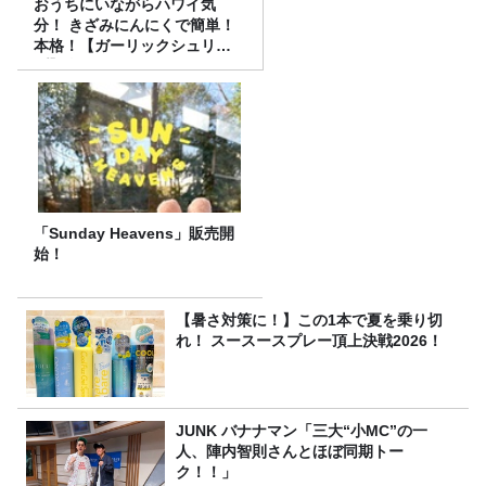
おうちにいながらハワイ気
分！ きざみにんにくで簡単！
本格！【ガーリックシュリン
プ】 桃屋のかんたんレシピ
「Sunday Heavens」販売開
始！
【暑さ対策に！】この1本で夏を乗り切
れ！ スースースプレー頂上決戦2026！
JUNK バナナマン「三大“小MC”の一
人、陣内智則さんとほぼ同期トー
ク！！」