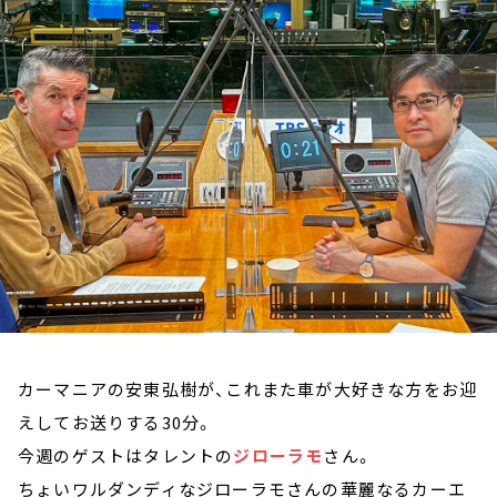
お知らせ
イベント・グッズ
YouTube
会社情報
カーマニアの安東弘樹が、これまた車が大好きな方をお迎
えしてお送りする30分。
今週のゲストはタレントの
ジローラモ
さん。
ちょいワルダンディなジローラモさんの華麗なるカーエ