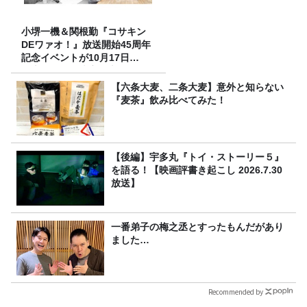
小堺一機＆関根勤『コサキン
DEワァオ！』放送開始45周年
記念イベントが10月17日
（土）に開催決定！本日より
FC先行受付スタート！
【六条大麦、二条大麦】意外と知らない
『麦茶』飲み比べてみた！
【後編】宇多丸『トイ・ストーリー５』
を語る！【映画評書き起こし 2026.7.30
放送】
一番弟子の梅之丞とすったもんだがあり
ました…
Recommended by