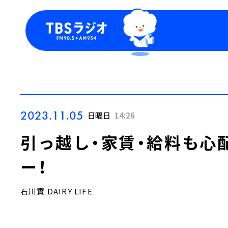
今日の番組表
トピッ
週間番組表
TBS
Podca
お知ら
2023.11.05
日曜日
14:26
引っ越し・家賃・給料も心
ー！
石川實 DAIRY LIFE