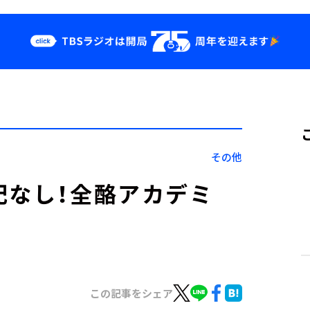
クス
イベント・グッ
ズ
st
YouTube
せ
会社情報
その他
配なし！全酪アカデミ
この記事をシェア