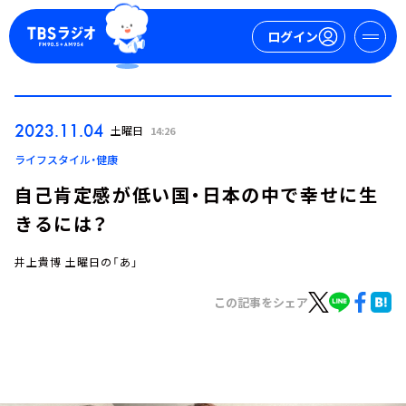
ログイン
マイページ
2023.11.04
土曜日
14:26
新規会員登録
ログイン
ライフスタイル・健康
自己肯定感が低い国・日本の中で幸せに生
きるには？
井上貴博 土曜日の「あ」
この記事をシェア
今日の番組表
週間番組表
トピックス
TBS Podcast