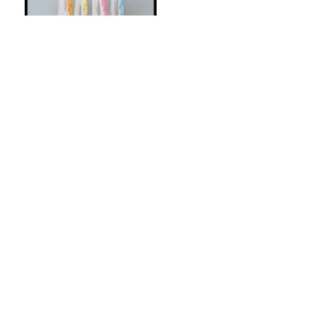
太鼓の達人でモナキが変わ
る!?
夏こそ始めどきの観葉植物！オザキフラ
ワーパークが凄すぎた！
【朗読のヒロバ 第93回】小泉八雲「お貞
の話」
#69 そろそろ愚痴ログの時間かも～。
Recommended by