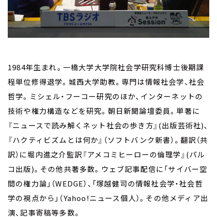
1984年生まれ。一橋大学大学院社会学研究科博士後期課
程単位修得退学。城西大学助教。専門は情報社会学、社会
哲学。ミシェル・フーコー研究のほか、インターネットの
技術や権力構造などを研究。朝日新聞論壇委員。単著に
『ニュースで読み解くネット社会の歩き方』(出版芸術社)、
『ハクティビズムとは何か』（ソフトバンク新書）。翻訳（共
訳）に堀内進之介監訳『アメコミヒーローの倫理学』(パル
コ出版)。その他共著多数。ウェブ記事配信に「サイバー空
間の権力論」（WEDGE）、「塚越健司の情報社会学・社会哲
学の視点から」（Yahoo!ニュース個人）。その他メディア出
演、記事寄稿等多数。