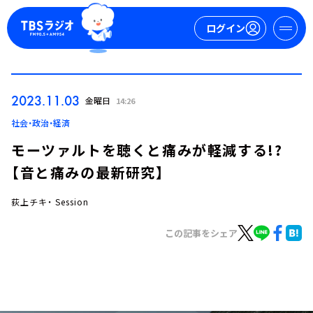
ログイン
マイページ
2023.11.03
金曜日
14:26
新規会員登録
ログイン
社会・政治・経済
モーツァルトを聴くと痛みが軽減する!?
【音と痛みの最新研究】
荻上チキ・ Session
この記事をシェア
今日の番組表
週間番組表
トピックス
TBS Podcast