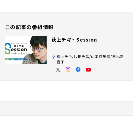
この記事の番組情報
荻上チキ・ Session
荻上チキ/片桐千晶/山本恵里伽/日比麻
音子