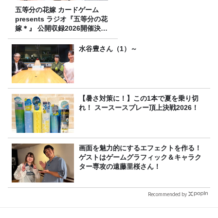
五等分の花嫁 カードゲーム
presents ラジオ『五等分の花
嫁＊』 公開収録2026開催決
定！
水谷豊さん（1）～
【暑さ対策に！】この1本で夏を乗り切
れ！ スースースプレー頂上決戦2026！
画面を魅力的にするエフェクトを作る！
ゲストはゲームグラフィック＆キャラク
ター専攻の遠藤里桜さん！
Recommended by